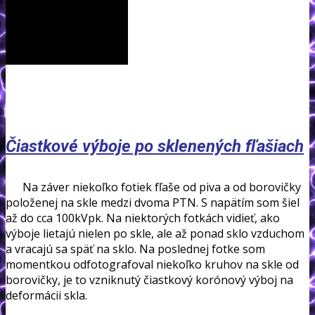
Čiastkové výboje po sklenených fľašiach
Na záver niekoľko fotiek fľaše od piva a od borovičky
položenej na skle medzi dvoma PTN. S napätím som šiel
až do cca 100kVpk. Na niektorých fotkách vidieť, ako
výboje lietajú nielen po skle, ale až ponad sklo vzduchom
a vracajú sa späť na sklo. Na poslednej fotke som
momentkou odfotografoval niekoľko kruhov na skle od
borovičky, je to vzniknutý čiastkový korónový výboj na
deformácii skla.