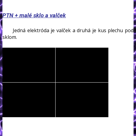
PTN + malé sklo a valček
Jedná elektróda je valček a druhá je kus plechu pod
sklom.