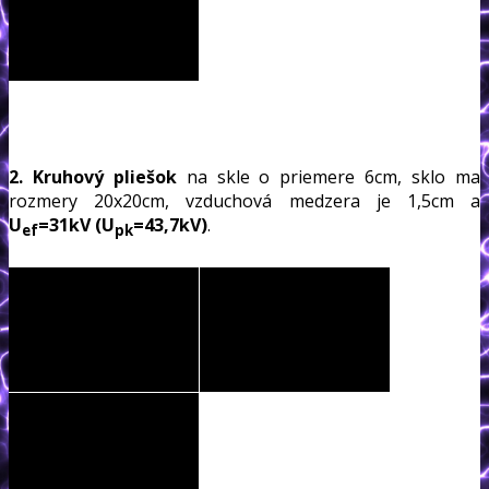
2. Kruhový pliešok
na skle o priemere 6cm, sklo ma
rozmery 20x20cm, vzduchová medzera je 1,5cm a
U
=31kV (U
=43,7kV)
.
ef
pk