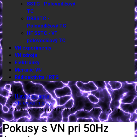
SSTC - Polovodičový
TC
DRSSTC -
Polovodičový TC
HF SSTC - VF
polovodičový TC
VN experimenty
VN zdroje
Elektrónky
Meranie VN
Rádioaktivita / RTG
Hlavná stránka
VN experimenty
Pokusy s VN pri 50Hz (PTN) – čiastkové výboje
Pokusy s VN pri 50Hz