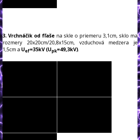
3. Vrchnáčik od fľaše
na skle o priemeru 3,1cm, sklo ma
rozmery 20x20cm/20,8x15cm, vzduchová medzera je
1,5cm a
U
=35kV (U
=49,3kV)
.
ef
pk