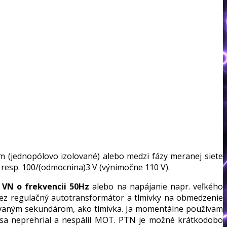
m (jednopólovo izolované) alebo medzi fázy meranej siete
 resp. 100/(odmocnina)3 V (výnimočne 110 V).
 VN o frekvencii 50Hz
alebo na napájanie napr. veľkého
cez regulačný autotransformátor a tlmivky na obmedzenie
tovaným sekundárom, ako tlmivka. Ja momentálne používam
 sa neprehrial a nespálil MOT. PTN je možné krátkodobo