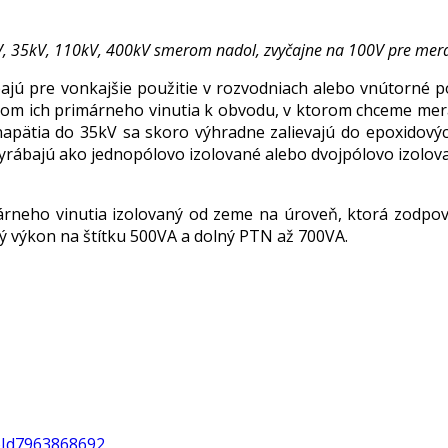
 35kV, 110kV, 400kV smerom nadol, zvyčajne na 100V pre meracie
ajú pre vonkajšie použitie v rozvodniach alebo vnútorné p
tvom ich primárneho vinutia k obvodu, v ktorom chceme mer
 napätia do 35kV sa skoro výhradne zalievajú do epoxidov
rábajú ako jednopólovo izolované alebo dvojpólovo izolova
rneho vinutia izolovaný od zeme na úroveň, ktorá zodpov
 výkon na štítku 500VA a dolný PTN až 700VA.
oId7963868692