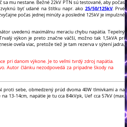
 nič sa mu nestane. Bežné 22kV PTN sú testované, aby počas
 zvyknú byť udané na štítku napr. ako
25/50/125kV
. Prvé
 zvyčajne počas jednej minúty a posledné 125kV je impulzné
mátor uvedenú maximálnu meraciu chybu napätia. Tepelný
Trvalý výkon je preto značne väčší, možno tak 1,5kVA pri
ie oveľa viac, pretože tiež je tam rezerva v sýtení jadra,
e pri danom výkone. Je to veľmi tvrdý zdroj napätia.
tvo. Autor článku nezodpovedá za pripadne škody na
N proti sebe, obmedzený prúd dvoma 40W tlmivkami a na
a 13-14cm, napätie je tu cca 84kVpk, Uef cca 57kV (max.