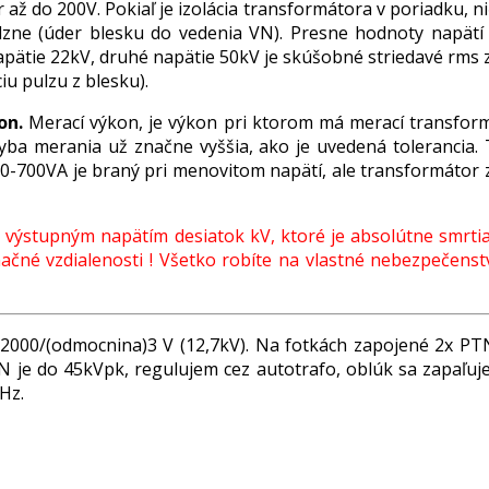
 až do 200V. Pokiaľ je izolácia transformátora v poriadku,
lzne (úder blesku do vedenia VN). Presne hodnoty napätí
napätie 22kV, druhé napätie 50kV je skúšobné striedavé rms
u pulzu z blesku).
on.
Merací výkon, je výkon pri ktorom má merací transfor
yba merania už značne vyššia, ako je uvedená tolerancia. 
-700VA je braný pri menovitom napätí, ale transformátor znes
výstupným napätím desiatok kV, ktoré je absolútne smrtiac
ačné vzdialenosti ! Všetko robíte na vlastné nebezpečens
000/(odmocnina)3 V (12,7kV). Na fotkách zapojené 2x PT
 do 45kVpk, regulujem cez autotrafo, oblúk sa zapaľuje n
Hz.