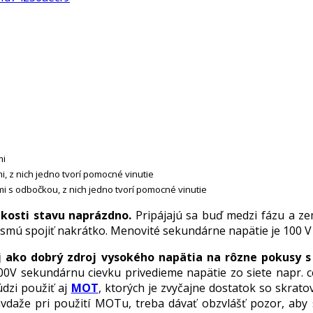
mi
 z nich jedno tvorí pomocné vinutie
 s odbočkou, z nich jedno tvorí pomocné vinutie
zkosti stavu naprázdno.
Pripájajú sa buď medzi fázu a ze
esmú spojiť nakrátko. Menovité sekundárne napätie je 100 V
 ako dobrý zdroj vysokého napätia na rôzne pokusy s
00V sekundárnu cievku privedieme napätie zo siete napr. 
údzi použiť aj
MOT
, ktorých je zvyčajne dostatok so skra
aže pri použití MOTu, treba dávať obzvlášť pozor, aby