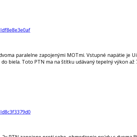
oIdf8e8e3e0af
dvoma paralelne zapojenými MOTmi. Vstupné napätie je Ui
 do biela. Toto PTN ma na štítku udávaný tepelný výkon až 
oId8c3f3379d0
 2x PTN zapojene proti sebe, obmedzenie prúdu s dvoma 80