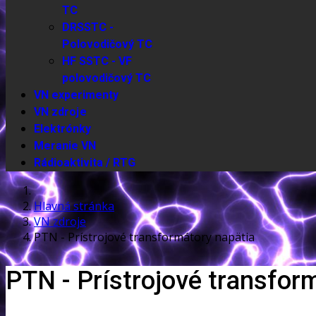
TC
DRSSTC -
Polovodičový TC
HF SSTC - VF
polovodičový TC
VN experimenty
VN zdroje
Elektrónky
Meranie VN
Rádioaktivita / RTG
Hlavná stránka
VN zdroje
PTN - Prístrojové transformátory napätia
PTN - Prístrojové transfor