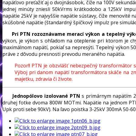
napäťovo preťažiť aj o dvojnásobok, čiže na 100V sekundár
jednej minúty zniesli 50kVrms krátkodobo a 125kV impu
napätie 25kV je najvyššie napätie sústavy, čiže menovité 
skúšobné napätie (štandardný špičkový impulz pre simuláci
Pri PTN rozoznávame merací výkon a tepelný výk
výkon, je výkon s ohľadom na oteplenie pri ktorom je ch
maximálnom napätí, pokiaľ sa nepresýti. Tepelný výkon 500
práve z dôvodu presnosti prevodu meraného napätia.
Pozor!! PTN je obzvlášť nebezpečný transformátor s 
Výboj pri danom napätí transformátora skáče na zn
majetku, zdravia či živote.
Jednopólovo izolované PTN
s primárnym napätím 22
druhej fotke dvoma 800W MOTmi. Napätie na jednom PTN je
Upk proti sebe 90kV). Na ľavo poistka 3-25kV 300mA 50-60