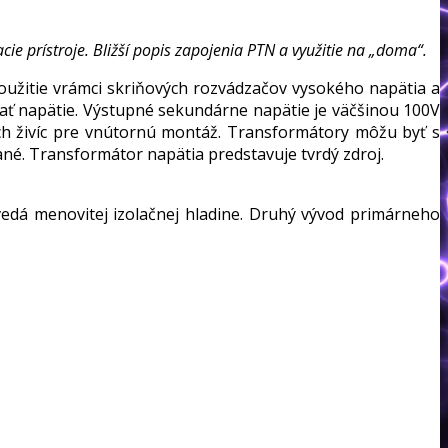
 prístroje. Bližší popis zapojenia PTN a využitie na „doma“.
oužitie vrámci skriňových rozvádzačov vysokého napätia a
ať napätie. Výstupné sekundárne napätie je väčšinou 100V
ých živíc pre vnútornú montáž. Transformátory môžu byť s
né. Transformátor napätia predstavuje tvrdý zdroj.
edá menovitej izolačnej hladine. Druhý vývod primárneho