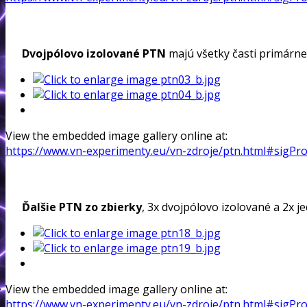
Dvojpólovo izolované PTN
majú všetky časti primárne
View the embedded image gallery online at:
https://www.vn-experimenty.eu/vn-zdroje/ptn.html#sigPr
Ďalšie PTN zo zbierky
, 3x dvojpólovo izolované a 2x 
View the embedded image gallery online at:
https://www.vn-experimenty.eu/vn-zdroje/ptn.html#sigPr