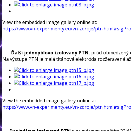
View the embedded image gallery online at:
https://www.vn-experimenty.eu/vn-zdroje/ptn.html#sigPr
Ďalší jednopólovo izolovaný PTN
, prúd obmedzený 
Na výstupe PTN je malá titánová elektróda rozžeravená až
View the embedded image gallery online at:
https://www.vn-experimenty.eu/vn-zdroje/ptn.html#sigPr
Dvojpólovo izolované PTN
s primárnym napätím 22kV.