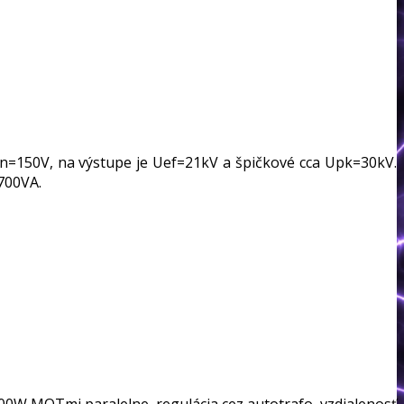
n=150V, na výstupe je Uef=21kV a špičkové cca Upk=30kV.
700VA.
0W MOTmi paralelne, regulácia cez autotrafo, vzdialenosť