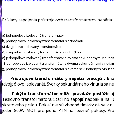
Príklady zapojenia prístrojových transformátorov napätia:
a)
jednopólovo izolovaný transformátor
b)
jednopólovo izolovaný transformátor s odbočkou
c)
dvojpólovo izolovaný transformátor
d)
dvojpólovo izolovaný transformátor s odbočkou
e)
jednopólovo izolovaný transformátor s dvoma sekundárnymi vinutia
f)
jednopólovo izolovaný transformátor s dvoma sekundárnymi vinutiami,
g)
jednopólovo izolovaný transformátor s dvoma sekundárnymi vinutiami
Prístrojové transformátory napätia pracujú v blí
(dvojpólovo izolované). Svorky sekundárneho vinutia sa n
Takýto transformátor môže pravdaže poslúžiť aj
Teslovho transformátora. Stačí ho zapojiť naopak a na 1
skratového prúdu. Pokiaľ nie sú vhodné tlmivky dá sa v n
jeden 800W MOT pre jedno PTN na “bežné” pokusy. Pravd