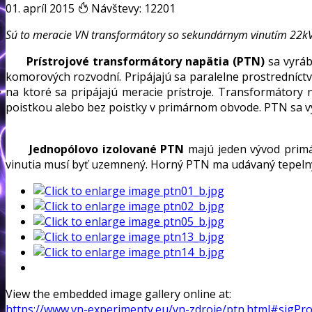
01. apríl 2015
Návštevy: 12201
Sú to meracie VN transformátory so sekundárnym vinutím 22kV,
Prístrojové transformátory napätia (PTN)
sa vyráb
komorových rozvodní. Pripájajú sa paralelne prostredníc
na ktoré sa pripájajú meracie prístroje. Transformátory
poistkou alebo bez poistky v primárnom obvode. PTN sa vy
Jednopólovo izolované PTN
majú jeden vývod primá
vinutia musí byť uzemnený. Horný PTN ma udávaný tepelný
View the embedded image gallery online at:
https://www.vn-experimenty.eu/vn-zdroje/ptn.html#sigPr