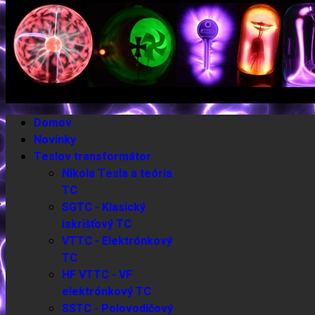
Domov
Novinky
Teslov transformátor
Nikola Tesla a teória
TC
SGTC - Klasický
iskrišťový TC
VTTC - Elektrónkový
TC
HF VTTC - VF
elektrónkový TC
SSTC - Polovodičový