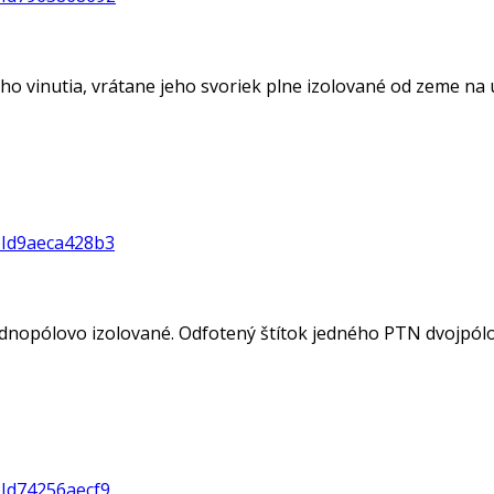
ho vinutia, vrátane jeho svoriek plne izolované od zeme na 
oId9aeca428b3
jednopólovo izolované. Odfotený štítok jedného PTN dvojpólo
oId74256aecf9