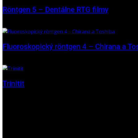
Röntgen 5 – Dentálne RTG filmy
16. máj 2026
Fluoroskopický röntgen 4 – Chirana a To
01. jún 2025
Trinitit
24. november 2024