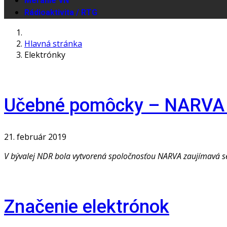
Meranie VN
Rádioaktivita / RTG
Hlavná stránka
Elektrónky
Učebné pomôcky – NARVA 
21. február 2019
V bývalej NDR bola vytvorená spoločnosťou NARVA zaujímavá sé
Značenie elektrónok