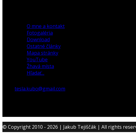
O mne a kontakt
Fotogaléria
Download
Ostatné články
Mapa stránky
YouTube
Žhavá místa
Hľadať...
tesla.kubo@gmail.com
© Copyright 2010 - 2026 | Jakub Tejiščák | All rights rese