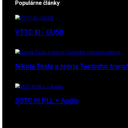
Populárne články
VTTC XI - GU5B
18. marec 2018
Nikola Tesla a teória Teslovho tran
23. marec 2010
SSTC III PLL + Audio
30. december 2019