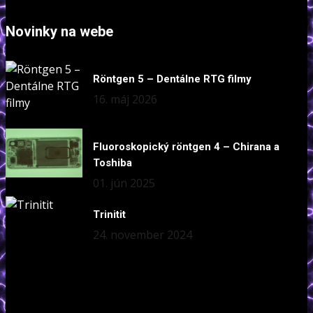
Novinky na webe
Röntgen 5 – Dentálne RTG filmy
16. máj 2026
Fluoroskopický röntgen 4 – Chirana a
Toshiba
01. jún 2025
Trinitit
24. november 2024