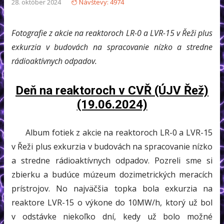
28. október 2024
Návštevy: 4974
Fotografie z akcie na reaktoroch LR-0 a LVR-15 v Řeži plus
exkurzia v budovách na spracovanie nízko a stredne
rádioaktívnych odpadov.
Deň na reaktoroch v CVŘ (ÚJV Řež)
(19.06.2024)
Album fotiek z akcie na reaktoroch LR-0 a LVR-15
v Řeži plus exkurzia v budovách na spracovanie nízko
a stredne rádioaktívnych odpadov. Pozreli sme si
zbierku a budúce múzeum dozimetrických meracích
prístrojov. No najväčšia topka bola exkurzia na
reaktore LVR-15 o výkone do 10MW/h, ktorý už bol
v odstávke niekoľko dní, kedy už bolo možné