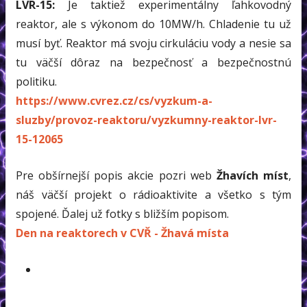
LVR-15:
Je taktiež experimentálny ľahkovodný
reaktor, ale s výkonom do 10MW/h. Chladenie tu už
musí byť. Reaktor má svoju cirkuláciu vody a nesie sa
tu väčší dôraz na bezpečnosť a bezpečnostnú
politiku.
https://www.cvrez.cz/cs/vyzkum-a-
sluzby/provoz-reaktoru/vyzkumny-reaktor-lvr-
15-12065
Pre obšírnejší popis akcie pozri web
Žhavích míst
,
náš väčší projekt o rádioaktivite a všetko s tým
spojené. Ďalej už fotky s bližším popisom.
Den na reaktorech v CVŘ - Žhavá místa