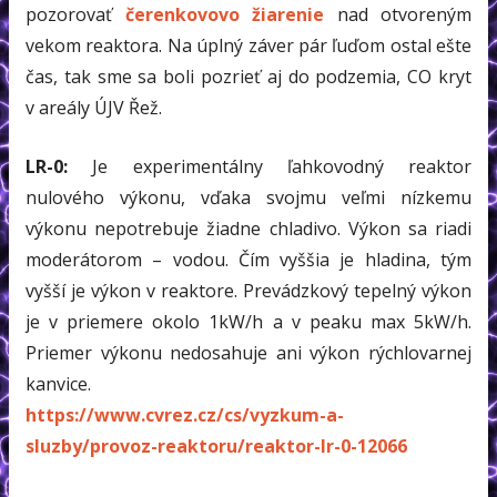
pozorovať
čerenkovovo žiarenie
nad otvoreným
vekom reaktora. Na úplný záver pár ľuďom ostal ešte
čas, tak sme sa boli pozrieť aj do podzemia, CO kryt
v areály ÚJV Řež.
LR-0:
Je experimentálny ľahkovodný reaktor
nulového výkonu, vďaka svojmu veľmi nízkemu
výkonu nepotrebuje žiadne chladivo. Výkon sa riadi
moderátorom – vodou. Čím vyššia je hladina, tým
vyšší je výkon v reaktore. Prevádzkový tepelný výkon
je v priemere okolo 1kW/h a v peaku max 5kW/h.
Priemer výkonu nedosahuje ani výkon rýchlovarnej
kanvice.
https://www.cvrez.cz/cs/vyzkum-a-
sluzby/provoz-reaktoru/reaktor-lr-0-12066