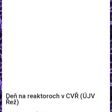
DOMOV
NOVINKY
TESLOV TRANSFORMÁTOR
VN EXPERIMENTY
VN ZDROJE
ELEKTRÓNKY
MERANIE VN
RÁDIOAKTIVITA / RTG
Deň na reaktoroch v CVŘ (ÚJV
Řež)