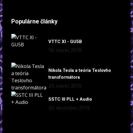
Populárne články
VTTC XI - GU5B
18. marec 2018
Nikola Tesla a teória Teslovho
transformátora
23. marec 2010
SSTC III PLL + Audio
30. december 2019