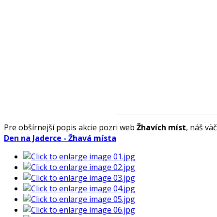
Pre obšírnejší popis akcie pozri web
Žhavích míst
, náš vä
Den na Jaderce - Žhavá místa