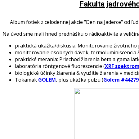
Fakulta jadrovéh
Album fotiek z celodennej akcie "Den na Jaderce" od ľudí 
Na úvod sme mali hneď prednášku o rádioaktivite a veličiná
praktická ukážka/diskusia: Monitorovanie životného 
monitorovanie osobných dávok, termoluminiscencia 
praktické merania: Priechod žiarenia beta a gama lát
laboratória röntgenové fluorescencie (
XRF spektrom
biologické účinky žiarenia & využitie žiarenia v medic
Tokamak
GOLEM
, plus ukážka pulzu (
Golem #44279