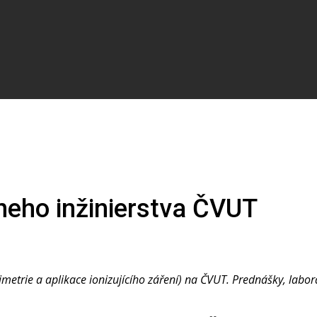
lneho inžinierstva ČVUT
imetrie a aplikace ionizujícího záření) na ČVUT. Prednášky, la