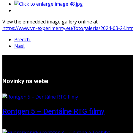
View the embedded image gallery online at:
https://www.vn-experimenty.eu/fotogaleria/2024-03-24.h
Predch.
Nasl.
Novinky na webe
Röntgen 5 – Dentálne RTG filmy
16. máj 2026