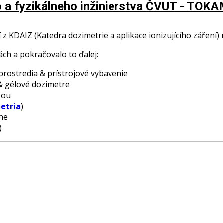
o a fyzikálneho inžinierstva ČVUT - TOK
z KDAIZ (Katedra dozimetrie a aplikace ionizujícího záření)
ch a pokračovalo to ďalej:
prostredia & prístrojové vybavenie
& gélové dozimetre
kou
etria
)
íne
)