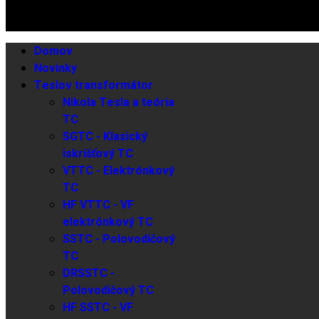
Domov
Novinky
Teslov transformátor
Nikola Tesla a teória
TC
SGTC - Klasický
iskrišťový TC
VTTC - Elektrónkový
TC
HF VTTC - VF
elektrónkový TC
SSTC - Polovodičový
TC
DRSSTC -
Polovodičový TC
HF SSTC - VF