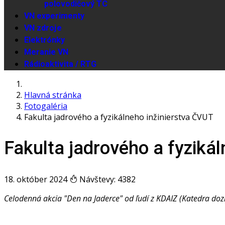
polovodičový TC
VN experimenty
VN zdroje
Elektrónky
Meranie VN
Rádioaktivita / RTG
Hlavná stránka
Fotogaléria
Fakulta jadrového a fyzikálneho inžinierstva ČVUT
Fakulta jadrového a fyziká
18. október 2024
Návštevy: 4382
Celodenná akcia "Den na Jaderce" od ľudí z KDAIZ (Katedra doz