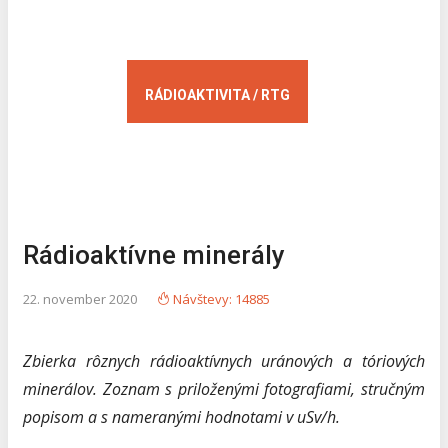
VN EXPERIMENTY
VN ZDROJE
ELEKTRÓNKY
MERANIE VN
RÁDIOAKTIVITA / RTG
Rádioaktívne minerály
22. november 2020
Návštevy: 14885
Zbierka rôznych rádioaktívnych uránových a tóriových
minerálov. Zoznam s priloženými fotografiami, stručným
popisom a s nameranými hodnotami v uSv/h.