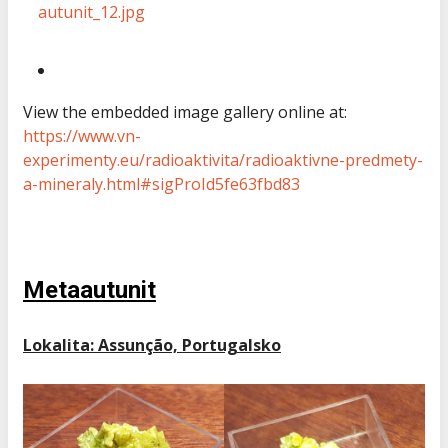
View the embedded image gallery online at:
https://www.vn-
experimenty.eu/radioaktivita/radioaktivne-predmety-
a-mineraly.html#sigProId5fe63fbd83
Metaautunit
Lokalita: Assunção, Portugalsko