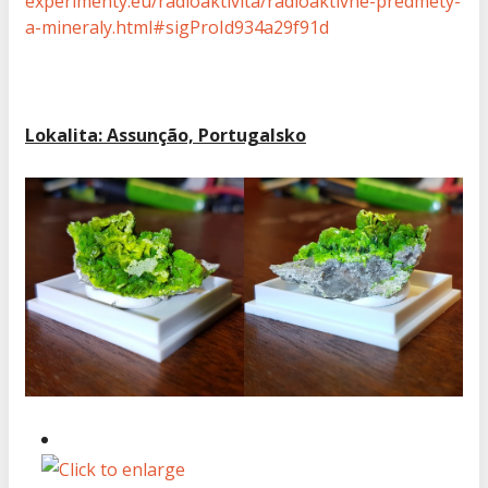
experimenty.eu/radioaktivita/radioaktivne-predmety-
a-mineraly.html#sigProId934a29f91d
Lokalita: Assunção, Portugalsko