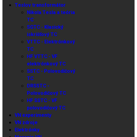
Teslov transformátor
Nikola Tesla a teória
TC
SGTC - Klasický
iskrišťový TC
VTTC - Elektrónkový
TC
HF VTTC - VF
elektrónkový TC
SSTC - Polovodičový
TC
DRSSTC -
Polovodičový TC
HF SSTC - VF
polovodičový TC
VN experimenty
VN zdroje
Elektrónky