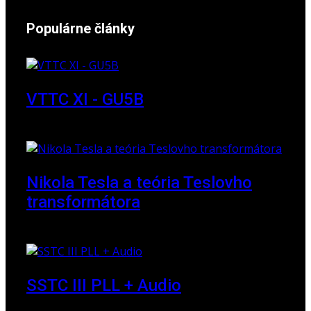
Populárne články
VTTC XI - GU5B
18. marec 2018
Nikola Tesla a teória Teslovho
transformátora
23. marec 2010
SSTC III PLL + Audio