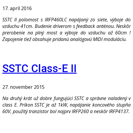
17. apríl 2016
SSTC II polomost s IRFP460LC napájaný zo siete, výboje do
vzduchu 41cm. Budenie driverom s feedback anténou. Neskôr
prerobenie na plný most a výboje do vzduchu až 60cm !
Zapojenie tiež obsahuje pridanú analógovú MIDI moduláciu.
SSTC Class-E II
27. november 2015
Na druhý krát už dobre fungujúci SSTC a správne naladený v
class E. Príkon SSTC je až 1kW, napájanie koncového stupňa
60V, použitý tranzistor bol najprv IRFP260 a neskôr IRFP4137.