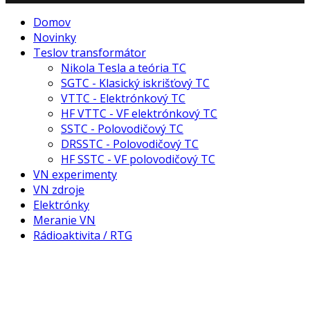
Domov
Novinky
Teslov transformátor
Nikola Tesla a teória TC
SGTC - Klasický iskrišťový TC
VTTC - Elektrónkový TC
HF VTTC - VF elektrónkový TC
SSTC - Polovodičový TC
DRSSTC - Polovodičový TC
HF SSTC - VF polovodičový TC
VN experimenty
VN zdroje
Elektrónky
Meranie VN
Rádioaktivita / RTG