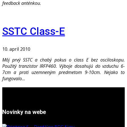
feedback anténkou.
SSTC Class-E
10. apríl 2010
Môj prvý SSTC a chabý pokus o class E bez osciloskopu.
Použitý tranzistor IRFP460. Výboje dosahujú do vzduchu 6-
7cm a proti uzemneným predmetom 9-10cm. Nejako to
fungovalo...
Novinky na webe