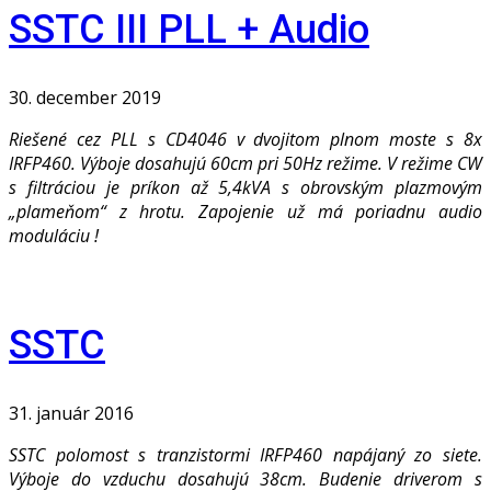
SSTC III PLL + Audio
30. december 2019
Riešené cez PLL s CD4046 v dvojitom plnom moste s 8x
IRFP460. Výboje dosahujú 60cm pri 50Hz režime. V režime CW
s filtráciou je príkon až 5,4kVA s obrovským plazmovým
„plameňom“ z hrotu. Zapojenie už má poriadnu audio
moduláciu !
SSTC
31. január 2016
SSTC polomost s tranzistormi IRFP460 napájaný zo siete.
Výboje do vzduchu dosahujú 38cm. Budenie driverom s