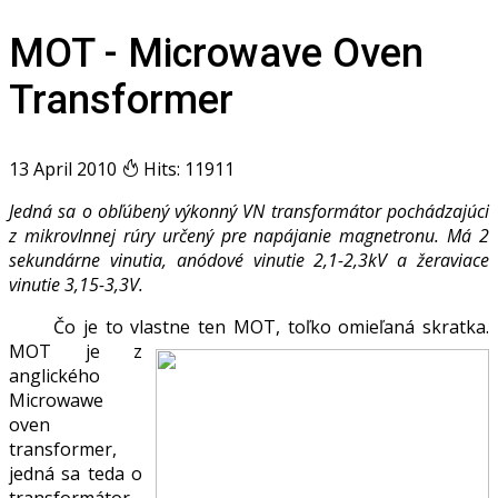
MOT - Microwave Oven
Transformer
13 April 2010
Hits: 11911
Jedná sa o obľúbený výkonný VN transformátor pochádzajúci
z mikrovlnnej rúry určený pre napájanie magnetronu. Má 2
sekundárne vinutia, anódové vinutie 2,1-2,3kV a žeraviace
vinutie 3,15-3,3V.
Čo je to vlastne te
n MOT, toľko omieľaná skratka.
MOT je z
anglického
Microwawe
oven
transformer,
jedná sa teda o
transformátor