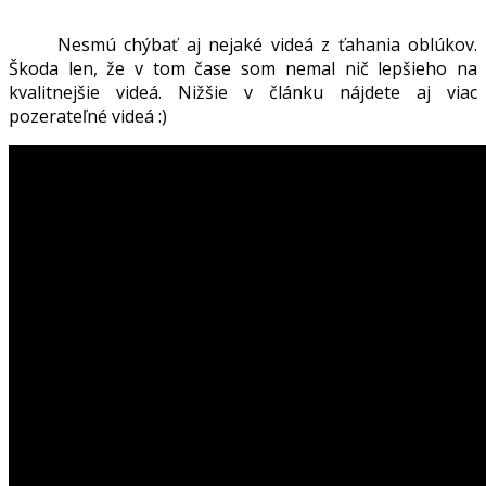
Nesmú chýbať aj nejaké videá z ťahania oblúkov.
Škoda len, že v tom čase som nemal nič lepšieho na
kvalitnejšie videá. Nižšie v článku nájdete aj viac
pozerateľné videá :)