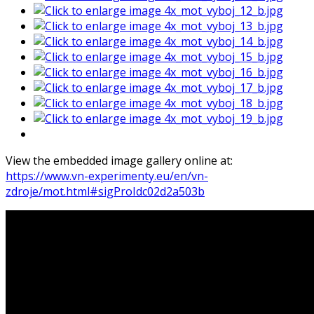
View the embedded image gallery online at:
https://www.vn-experimenty.eu/en/vn-
zdroje/mot.html#sigProIdc02d2a503b