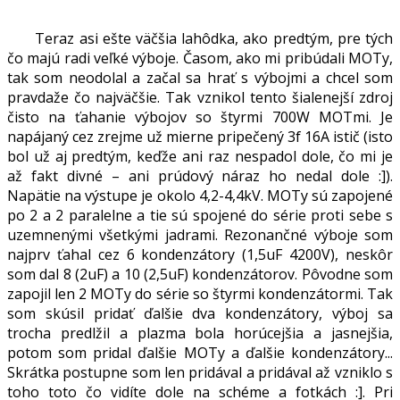
Teraz asi ešte väčšia lahôdka, ako predtým, pre tých
čo majú radi veľké výboje. Časom, ako mi pribúdali MOTy,
tak som neodolal a začal sa hrať s výbojmi a chcel som
pravdaže čo najväčšie. Tak vznikol tento šialenejší zdroj
čisto na ťahanie výbojov so štyrmi 700W MOTmi. Je
napájaný cez zrejme už mierne pripečený 3f 16A istič (isto
bol už aj predtým, keďže ani raz nespadol dole, čo mi je
až fakt divné – ani prúdový náraz ho nedal dole :]).
Napätie na výstupe je okolo 4,2-4,4kV. MOTy sú zapojené
po 2 a 2 paralelne a tie sú spojené do série proti sebe s
uzemnenými všetkými jadrami. Rezonančné výboje som
najprv ťahal cez 6 kondenzátory (1,5uF 4200V), neskôr
som dal 8 (2uF) a 10 (2,5uF) kondenzátorov. Pôvodne som
zapojil len 2 MOTy do série so štyrmi kondenzátormi. Tak
som skúsil pridať ďalšie dva kondenzátory, výboj sa
trocha predlžil a plazma bola horúcejšia a jasnejšia,
potom som pridal ďalšie MOTy a ďalšie kondenzátory...
Skrátka postupne som len pridával a pridával až vzniklo s
toho toto čo vidíte dole na schéme a fotkách :]. Pri