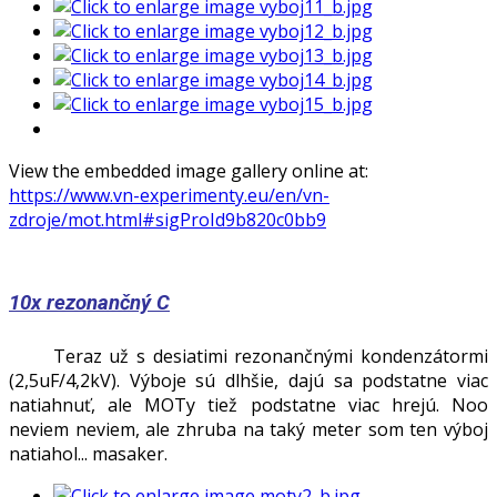
View the embedded image gallery online at:
https://www.vn-experimenty.eu/en/vn-
zdroje/mot.html#sigProId9b820c0bb9
10x rezonančný C
Teraz už s desiatimi rezonančnými kondenzátormi
(2,5uF/4,2kV). Výboje sú dlhšie, dajú sa podstatne viac
natiahnuť, ale MOTy tiež podstatne viac hrejú. Noo
neviem neviem, ale zhruba na taký meter som ten výboj
natiahol... masaker.