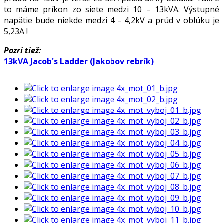
to máme príkon zo siete medzi 10 – 13kVA. Výstupné
napätie bude niekde medzi 4 – 4,2kV a prúd v oblúku je
5,23A !
Pozri tiež:
13kVA Jacob's Ladder (Jakobov rebrík)