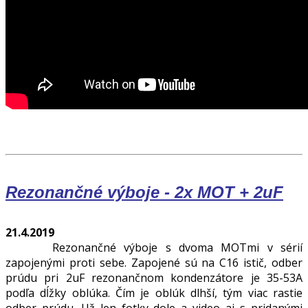
Rezonančné výboje - 2x MOT + 2uF
21.4.2019
Rezonančné výboje s dvoma MOTmi v sérií
zapojenými proti sebe. Zapojené sú na C16 istič, odber
prúdu pri 2uF rezonančnom kondenzátore je 35-53A
podľa dĺžky oblúka. Čím je oblúk dlhší, tým viac rastie