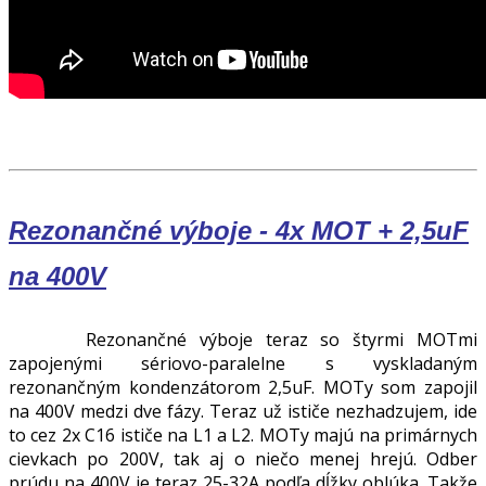
Rezonančné výboje - 4x MOT + 2,5uF
na 400V
Rezonančné výboje teraz so štyrmi MOTmi
zapojenými sériovo-paralelne s vyskladaným
rezonančným kondenzátorom 2,5uF. MOTy som zapojil
na 400V medzi dve fázy. Teraz už ističe nezhadzujem, ide
to cez 2x C16 ističe na L1 a L2. MOTy majú na primárnych
cievkach po 200V, tak aj o niečo menej hrejú. Odber
prúdu na 400V je teraz 25-32A podľa dĺžky oblúka. Takže