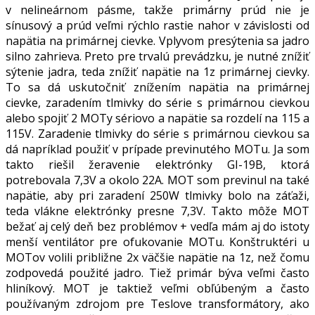
v nelineárnom pásme, takže primárny prúd nie je
sínusový a prúd veľmi rýchlo rastie nahor v závislosti od
napätia na primárnej cievke. Vplyvom presýtenia sa jadro
silno zahrieva. Preto pre trvalú prevádzku, je nutné znížiť
sýtenie jadra, teda znížiť napätie na 1z primárnej cievky.
To sa dá uskutočniť znížením napätia na primárnej
cievke, zaradením tlmivky do série s primárnou cievkou
alebo spojiť 2 MOTy sériovo a napätie sa rozdelí na 115 a
115V. Zaradenie tlmivky do série s primárnou cievkou sa
dá napríklad použiť v prípade previnutého MOTu. Ja som
takto riešil žeravenie elektrónky GI-19B, ktorá
potrebovala 7,3V a okolo 22A. MOT som previnul na také
napätie, aby pri zaradení 250W tlmivky bolo na záťaži,
teda vlákne elektrónky presne 7,3V. Takto môže MOT
bežať aj celý deň bez problémov + vedľa mám aj do istoty
menší ventilátor pre ofukovanie MOTu. Konštruktéri u
MOTov volili približne 2x väčšie napätie na 1z, než čomu
zodpovedá použité jadro. Tiež primár býva veľmi často
hliníkový. MOT je taktiež veľmi obľúbeným a často
používaným zdrojom pre Teslove transformátory, ako