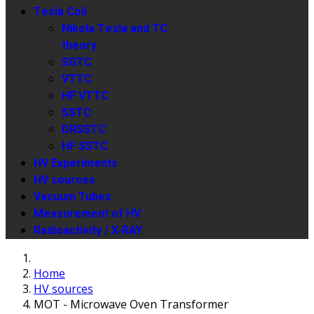
Tesla Coil
Nikola Tesla and TC
theory
SGTC
VTTC
HF VTTC
SSTC
DRSSTC
HF SSTC
HV Experiments
HV sources
Vacuum Tubes
Measurement of HV
Radioactivity / X-RAY
Home
HV sources
MOT - Microwave Oven Transformer