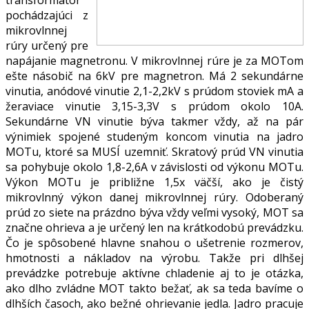
pochádzajúci z
mikrovlnnej
rúry určený pre
napájanie magnetronu. V mikrovlnnej rúre je za MOTom
ešte násobič na 6kV pre magnetron. Má 2 sekundárne
vinutia, anódové vinutie 2,1-2,2kV s prúdom stoviek mA a
žeraviace vinutie 3,15-3,3V s prúdom okolo 10A.
Sekundárne VN vinutie býva takmer vždy, až na pár
výnimiek spojené studeným koncom vinutia na jadro
MOTu, ktoré sa MUSÍ uzemniť. Skratový prúd VN vinutia
sa pohybuje okolo 1,8-2,6A v závislosti od výkonu MOTu.
Výkon MOTu je približne 1,5x väčší, ako je čistý
mikrovlnný výkon danej mikrovlnnej rúry. Odoberaný
prúd zo siete na prázdno býva vždy veľmi vysoký, MOT sa
značne ohrieva a je určený len na krátkodobú prevádzku.
Čo je spôsobené hlavne snahou o ušetrenie rozmerov,
hmotnosti a nákladov na výrobu. Takže pri dlhšej
prevádzke potrebuje aktívne chladenie aj to je otázka,
ako dlho zvládne MOT takto bežať, ak sa teda bavíme o
dlhších časoch, ako bežné ohrievanie jedla. Jadro pracuje