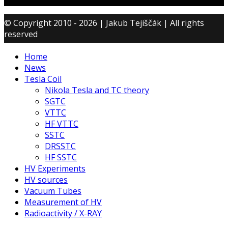
© Copyright 2010 - 2026 | Jakub Tejiščák | All rights
reserved
Home
News
Tesla Coil
Nikola Tesla and TC theory
SGTC
VTTC
HF VTTC
SSTC
DRSSTC
HF SSTC
HV Experiments
HV sources
Vacuum Tubes
Measurement of HV
Radioactivity / X-RAY