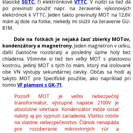
klasické
SGTC
, či elektrónkové
VTTC
. V núdzi sa tiež dá
po previnutí použiť napr. na žeravenie výkonových
elektrónok k VTTC. Jeden takto previnutý MOT na 12,6V
mám aj dole na fotke, niekedy mi slúžil na žeravenie GU-
81M.
Dole na fotkách je nejaká časť zbierky MOTov,
kondenzátory a magnetrony.
Jeden magnetron v celku,
ďalší čiastočne rozobratý a posledný úplne holý bez
chladenia. Všimnite si tiež ten veľký MOT s plastovou
kostrou, jediný MOT s tých čo mám, ktorý má izolované
obe VN výstupy sekundárnej cievky. Občas sa hodí aj
takýto MOT pre špecifické použitie, ako napríklad pri
tomto
VF plameni s GK-71
.
Pozor!! MOT je veľmi nebezpečný
transformátor, výstupné napätie 2100V je
absolútne smrtiace. Kondenzátor môže ostať
nabitý aj po vypnutí zariadenia. Všetko robíte
na vlastne nebezpečenstvo. Článok nenapáda
pre rozoberanie mikrovlnných rúr a