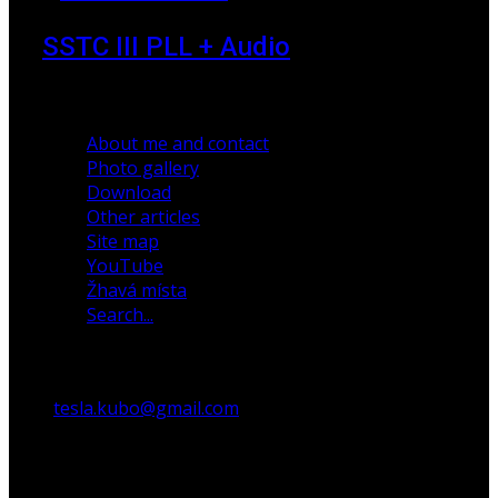
SSTC III PLL + Audio
30 December 2019
About me and contact
Photo gallery
Download
Other articles
Site map
YouTube
Žhavá místa
Search...
tesla.kubo@gmail.com