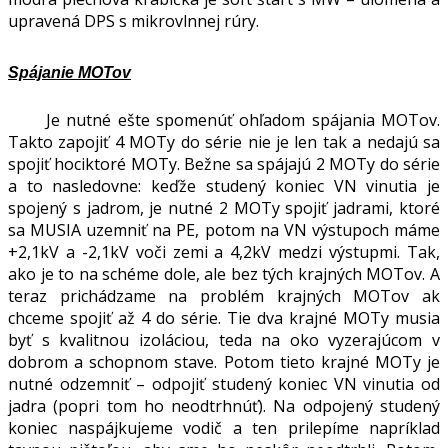
upravená DPS s mikrovlnnej rúry.
Spájanie MOTov
Je nutné ešte spomenúť ohľadom spájania MOTov.
Takto zapojiť 4 MOTy do série nie je len tak a nedajú sa
spojiť hociktoré MOTy. Bežne sa spájajú 2 MOTy do série
a to nasledovne: keďže studený koniec VN vinutia je
spojený s jadrom, je nutné 2 MOTy spojiť jadrami, ktoré
sa MUSIA uzemniť na PE, potom na VN výstupoch máme
+2,1kV a -2,1kV voči zemi a 4,2kV medzi výstupmi. Tak,
ako je to na schéme dole, ale bez tých krajných MOTov. A
teraz prichádzame na problém krajných MOTov ak
chceme spojiť až 4 do série. Tie dva krajné MOTy musia
byť s kvalitnou izoláciou, teda na oko vyzerajúcom v
dobrom a schopnom stave. Potom tieto krajné MOTy je
nutné odzemniť – odpojiť studený koniec VN vinutia od
jadra (popri tom ho neodtrhnúť). Na odpojený studený
koniec naspájkujeme vodič a ten prilepíme napríklad