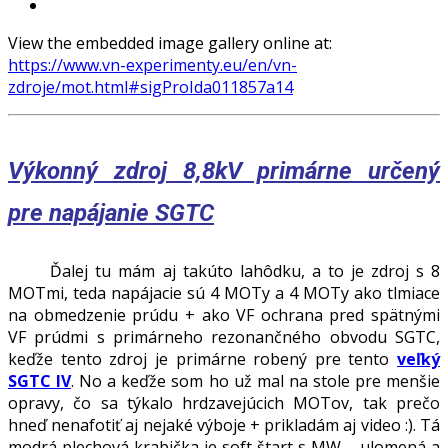
View the embedded image gallery online at:
https://www.vn-experimenty.eu/en/vn-
zdroje/mot.html#sigProIda011857a14
Výkonný zdroj 8,8kV primárne určený
pre napájanie SGTC
Ďalej tu mám aj takúto lahôdku, a to je zdroj s 8
MOTmi, teda napájacie sú 4 MOTy a 4 MOTy ako tlmiace
na obmedzenie prúdu + ako VF ochrana pred spätnými
VF prúdmi s primárneho rezonančného obvodu SGTC,
keďže tento zdroj je primárne robený pre tento
veľký
SGTC IV
. No a keďže som ho už mal na stole pre menšie
opravy, čo sa týkalo hrdzavejúcich MOTov, tak prečo
hneď nenafotiť aj nejaké výboje + prikladám aj video :). Tá
modrá plechová krabička je soft štart s MW – ulomená a