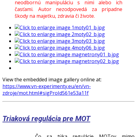
neodbornú manipuláciu s nimi alebo ich
časťami. Autor nezodpovedá za pripadne
škody na majetku, zdravia či živote.
View the embedded image gallery online at:
https://www.vn-experimenty.eu/en/vn-
zdroje/mot.html#sigProId561e53a11f
Triaková regulácia pre MOT
Čo sa týka regulácie MOTov mimo