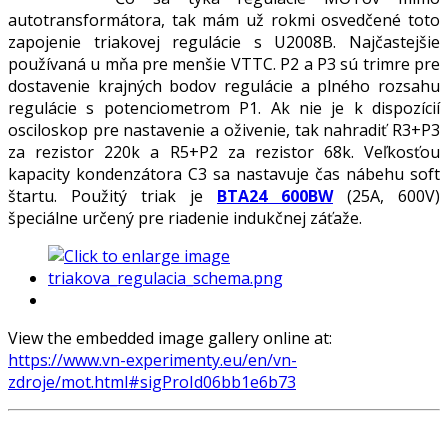
autotransformátora, tak mám už rokmi osvedčené toto
zapojenie triakovej regulácie s U2008B. Najčastejšie
používaná u mňa pre menšie VTTC. P2 a P3 sú trimre pre
dostavenie krajných bodov regulácie a plného rozsahu
regulácie s potenciometrom P1. Ak nie je k dispozícií
osciloskop pre nastavenie a oživenie, tak nahradiť R3+P3
za rezistor 220k a R5+P2 za rezistor 68k. Veľkosťou
kapacity kondenzátora C3 sa nastavuje čas nábehu soft
štartu. Použitý triak je
BTA24 600BW
(25A, 600V)
špeciálne určený pre riadenie indukčnej záťaže.
View the embedded image gallery online at:
https://www.vn-experimenty.eu/en/vn-
zdroje/mot.html#sigProId06bb1e6b73