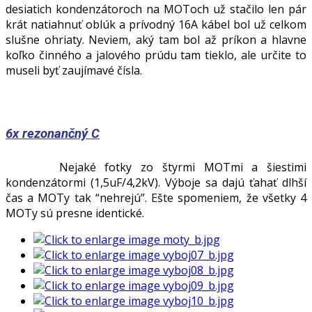
desiatich kondenzátoroch na MOToch už stačilo len pár
krát natiahnuť oblúk a prívodný 16A kábel bol už celkom
slušne ohriaty. Neviem, aký tam bol až príkon a hlavne
koľko činného a jalového prúdu tam tieklo, ale určite to
museli byť zaujímavé čísla.
6x rezonančný C
Nejaké fotky zo štyrmi MOTmi a šiestimi
kondenzátormi (1,5uF/4,2kV). Výboje sa dajú ťahať dlhší
čas a MOTy tak “nehrejú”. Ešte spomeniem, že všetky 4
MOTy sú presne identické.