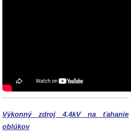
Výkonný zdroj 4,4kV na ťahanie
oblúkov