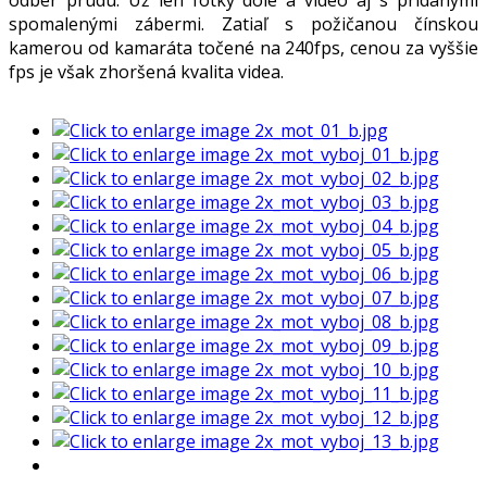
odber prúdu. Už len fotky dole a video aj s pridanými
spomalenými zábermi. Zatiaľ s požičanou čínskou
kamerou od kamaráta točené na 240fps, cenou za vyššie
fps je však zhoršená kvalita videa.