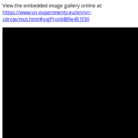
View the embedded image gallery online at:
https://www.vn-experimenty.eu/en/vn-
zdroje/mot.html#sigProId489e451f30