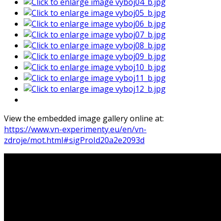
View the embedded image gallery online at:
https://www.vn-experimenty.eu/en/vn-
zdroje/mot.html#sigProId20a2e2093d