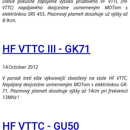
Ďalšie pokusné zapojenie vysoko prúdového VF VTTC (HF
VTTC) napájaného dvojcestne usmerneným MOTom s
elektrónkou SRS 455. Plazmový plameň dosahuje už výšky až
8-9cm.
HF VTTC III - GK71
14 October 2012
V poradí tretí ešte výkonnejší zbastlený na stole HF VTTC.
Napájaný dvojcestne usmerneným MOTom s elektrónkou GK-
71. Plazmový plameň dosahuje výšky až 14cm pri frekvencií
13MHz !
HF VTTC - GU50