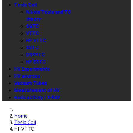
Tesla Coil
Nikola Tesla and TC
theory
SGTC
VTTC
HF VTTC
SSTC
DRSSTC
HF SSTC
HV Experiments
HV sources
Vacuum Tubes
Measurement of HV
Radioactivity / X-RAY
Home
Tesla Coil
HF VTTC