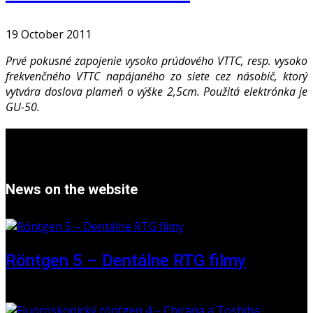
19 October 2011
Prvé pokusné zapojenie vysoko prúdového VTTC, resp. vysoko
frekvenčného VTTC napájaného zo siete cez násobič, ktorý
vytvára doslova plameň o výške 2,5cm. Použitá elektrónka je
GU-50.
News on the website
Röntgen 5 – Dentálne RTG filmy
16 May 2026