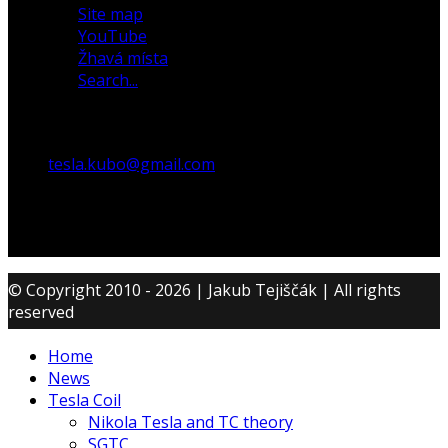
Site map
YouTube
Žhavá místa
Search...
tesla.kubo@gmail.com
© Copyright 2010 - 2026 | Jakub Tejiščák | All rights
reserved
Home
News
Tesla Coil
Nikola Tesla and TC theory
SGTC