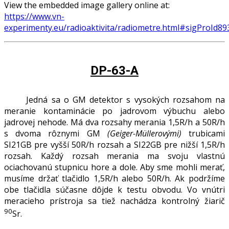
View the embedded image gallery online at:
https://www.vn-
experimenty.eu/radioaktivita/radiometre.html#sigProId89
DP-63-A
Jedná sa o GM detektor s vysokých rozsahom na
meranie kontaminácie po jadrovom výbuchu alebo
jadrovej nehode. Má dva rozsahy merania 1,5R/h a 50R/h
s dvoma rôznymi GM
(Geiger-Müllerovými)
trubicami
SI21GB pre vyšší 50R/h rozsah a SI22GB pre nižší 1,5R/h
rozsah. Každý rozsah merania ma svoju vlastnú
ociachovanú stupnicu hore a dole. Aby sme mohli merať,
musíme držať tlačidlo 1,5R/h alebo 50R/h. Ak podržíme
obe tlačidla súčasne dôjde k testu obvodu. Vo vnútri
meracieho prístroja sa tiež nachádza kontrolný žiarič
90
Sr.