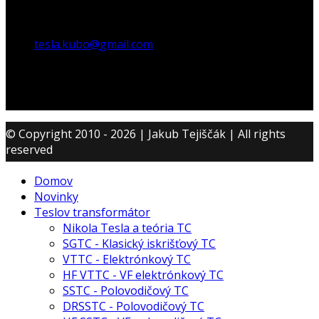
tesla.kubo@gmail.com
© Copyright 2010 - 2026 | Jakub Tejiščák | All rights
reserved
Domov
Novinky
Teslov transformátor
Nikola Tesla a teória TC
SGTC - Klasický iskrišťový TC
VTTC - Elektrónkový TC
HF VTTC - VF elektrónkový TC
SSTC - Polovodičový TC
DRSSTC - Polovodičový TC