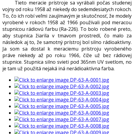
Tieto meracie prístroje sa vyrábali počas studenej
vojny od roku 1958 až niekedy do sedemdesiatych rokoch.
To, čo ich robí veľmi zaujímavým je skutočnosť, že modely
vyrobené v rokoch 1958 až 1966 používali pod meracou
stupnicou rádiovú farbu (Ra-226). To bolo robené preto,
aby stupnica žiarila v tmavom prostredí, čo malo za
následok aj to, že samotný prístroj bol silno rádioaktívny.
Ja som sa dostal k meraciemu prístroju vyrobeného
práve niekedy až po roku 1966, čiže už bez rádiovej
stupnice. Stupnica silno svieti pod 365nm UV svetlom, no
je tam už použitá nejaká iná nerádioaktívna farba.