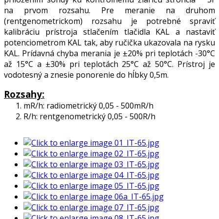
na prvom rozsahu. Pre meranie na druhom
(rentgenometrickom) rozsahu je potrebné spraviť
kalibráciu prístroja stlačením tlačidla KAL a nastaviť
potenciometrom KAL tak, aby ručička ukazovala na rysku
KAL. Prídavná chyba merania je ±20% pri teplotách -30°C
až 15°C a ±30% pri teplotách 25°C až 50°C. Prístroj je
vodotesný a znesie ponorenie do hĺbky 0,5m.
Rozsahy:
1. mR/h: radiometrický 0,05 - 500mR/h
2. R/h: rentgenometrický 0,05 - 500R/h