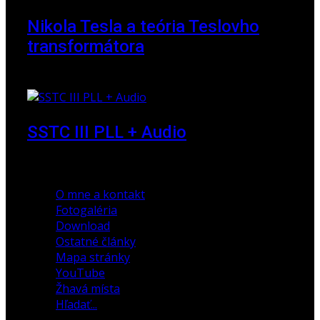
Nikola Tesla a teória Teslovho
transformátora
23. marec 2010
SSTC III PLL + Audio
30. december 2019
O mne a kontakt
Fotogaléria
Download
Ostatné články
Mapa stránky
YouTube
Žhavá místa
Hľadať...