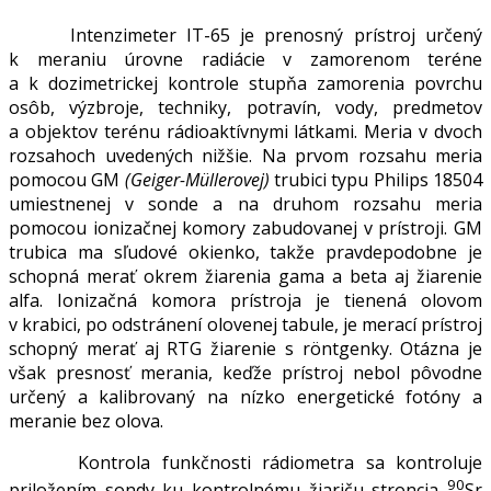
Intenzimeter IT-65 je prenosný prístroj určený
k meraniu úrovne radiácie v zamorenom teréne
a k dozimetrickej kontrole stupňa zamorenia povrchu
osôb, výzbroje, techniky, potravín, vody, predmetov
a objektov terénu rádioaktívnymi látkami. Meria v dvoch
rozsahoch uvedených nižšie. Na prvom rozsahu meria
pomocou GM
(Geiger-Müllerovej)
trubici typu Philips 18504
umiestnenej v sonde a na druhom rozsahu meria
pomocou ionizačnej komory zabudovanej v prístroji. GM
trubica ma sľudové okienko, takže pravdepodobne je
schopná merať okrem žiarenia gama a beta aj žiarenie
alfa. Ionizačná komora prístroja je tienená olovom
v krabici, po odstránení olovenej tabule, je merací prístroj
schopný merať aj RTG žiarenie s röntgenky. Otázna je
však presnosť merania, keďže prístroj nebol pôvodne
určený a kalibrovaný na nízko energetické fotóny a
meranie bez olova.
Kontrola funkčnosti rádiometra sa kontroluje
90
priložením sondy ku kontrolnému žiariču stroncia
Sr