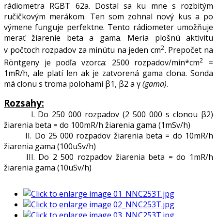
rádiometra RGBT 62a. Dostal sa ku mne s rozbitým
ručičkovým merákom. Ten som zohnal nový kus a po
výmene funguje perfektne. Tento rádiometer umožňuje
merať žiarenie beta a gama. Meria plošnú aktivitu
2
v počtoch rozpadov za minútu na jeden cm
. Prepočet na
2
Röntgeny je podľa vzorca: 2500 rozpadov/min*cm
=
1mR/h, ale platí len ak je zatvorená gama clona. Sonda
má clonu s troma polohami β1, β2 a γ
(gama)
.
Rozsahy:
I. Do 250 000 rozpadov (2 500 000 s clonou β2)
žiarenia beta = do 100mR/h žiarenia gama (1mSv/h)
II. Do 25 000 rozpadov žiarenia beta = do 10mR/h
žiarenia gama (100uSv/h)
III. Do 2 500 rozpadov žiarenia beta = do 1mR/h
žiarenia gama (10uSv/h)