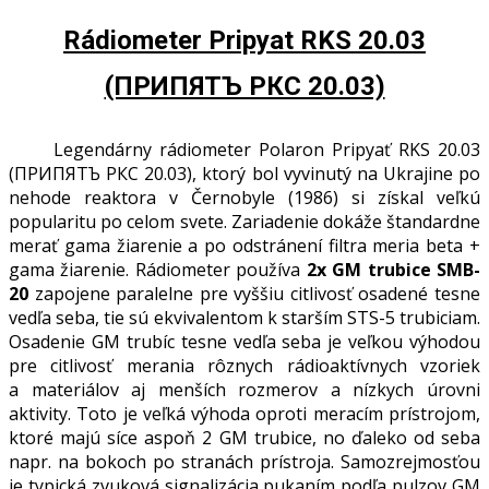
Rádiometer Pripyat RKS 20.03
(ПРИПЯТЪ РКС 20.03)
Legendárny rádiometer Polaron Pripyať RKS 20.03
(ПРИПЯТЪ РКС 20.03), ktorý bol vyvinutý na Ukrajine po
nehode reaktora v Černobyle (1986) si získal veľkú
popularitu po celom svete. Zariadenie dokáže štandardne
merať gama žiarenie a po odstránení filtra meria beta +
gama žiarenie. Rádiometer používa
2x GM trubice SMB-
20
zapojene paralelne pre vyššiu citlivosť osadené tesne
vedľa seba, tie sú ekvivalentom k starším STS-5 trubiciam.
Osadenie GM trubíc tesne vedľa seba je veľkou výhodou
pre citlivosť merania rôznych rádioaktívnych vzoriek
a materiálov aj menších rozmerov a nízkych úrovni
aktivity. Toto je veľká výhoda oproti meracím prístrojom,
ktoré majú síce aspoň 2 GM trubice, no ďaleko od seba
napr. na bokoch po stranách prístroja. Samozrejmosťou
je typická zvuková signalizácia pukaním podľa pulzov GM