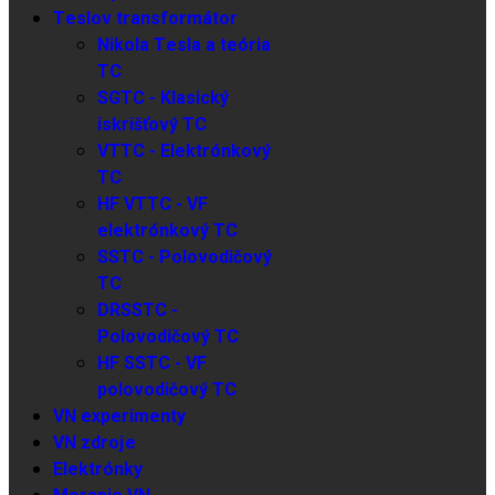
Teslov transformátor
Nikola Tesla a teória
TC
SGTC - Klasický
iskrišťový TC
VTTC - Elektrónkový
TC
HF VTTC - VF
elektrónkový TC
SSTC - Polovodičový
TC
DRSSTC -
Polovodičový TC
HF SSTC - VF
polovodičový TC
VN experimenty
VN zdroje
Elektrónky