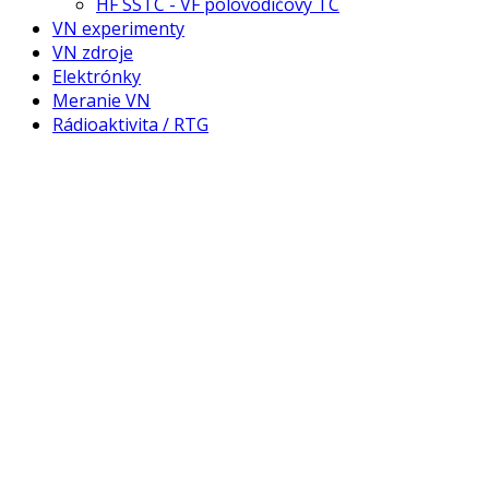
HF SSTC - VF polovodičový TC
VN experimenty
VN zdroje
Elektrónky
Meranie VN
Rádioaktivita / RTG