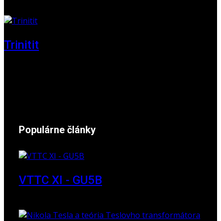
01. jún 2025
Trinitit
24. november 2024
Populárne články
VTTC XI - GU5B
18. marec 2018