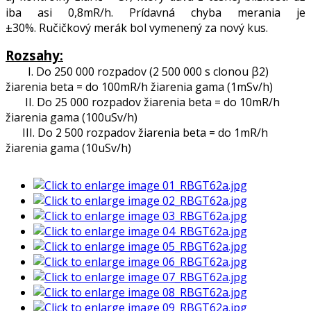
iba asi 0,8mR/h. Prídavná chyba merania je
±30%. Ručičkový merák bol vymenený za nový kus.
Rozsahy:
I. Do 250 000 rozpadov (2 500 000 s clonou β2)
žiarenia beta = do 100mR/h žiarenia gama (1mSv/h)
II. Do 25 000 rozpadov žiarenia beta = do 10mR/h
žiarenia gama (100uSv/h)
III. Do 2 500 rozpadov žiarenia beta = do 1mR/h
žiarenia gama (10uSv/h)