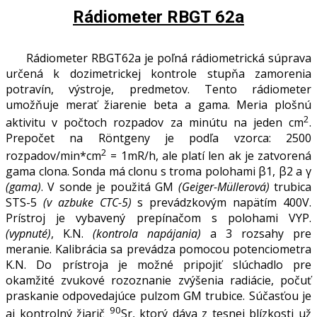
Rádiometer RBGT 62a
Rádiometer RBGT62a je poľná rádiometrická súprava
určená k dozimetrickej kontrole stupňa zamorenia
potravín, výstroje, predmetov. Tento rádiometer
umožňuje merať žiarenie beta a gama. Meria plošnú
2
aktivitu v počtoch rozpadov za minútu na jeden cm
.
Prepočet na Röntgeny je podľa vzorca: 2500
2
rozpadov/min*cm
= 1mR/h, ale platí len ak je zatvorená
gama clona. Sonda má clonu s troma polohami β1, β2 a γ
(gama)
. V sonde je použitá GM
(Geiger-Müllerová)
trubica
STS-5
(v azbuke CTC-5)
s prevádzkovým napätím 400V.
Prístroj je vybavený prepínačom s polohami VYP.
(vypnuté)
, K.N.
(kontrola napájania)
a 3 rozsahy pre
meranie. Kalibrácia sa prevádza pomocou potenciometra
K.N. Do prístroja je možné pripojiť slúchadlo pre
okamžité zvukové rozoznanie zvýšenia radiácie, počuť
praskanie odpovedajúce pulzom GM trubice. Súčasťou je
90
aj kontrolný žiarič
Sr, ktorý dáva z tesnej blízkosti už