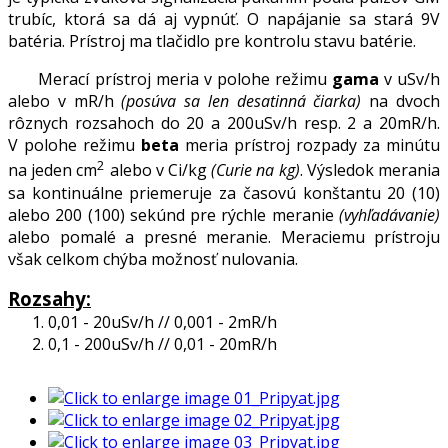
trubíc, ktorá sa dá aj vypnúť. O napájanie sa stará 9V
batéria. Prístroj ma tlačidlo pre kontrolu stavu batérie.
Merací prístroj meria v polohe režimu
gama
v uSv/h
alebo v mR/h
(posúva sa len desatinná čiarka)
na dvoch
rôznych rozsahoch do 20 a 200uSv/h resp. 2 a 20mR/h.
V polohe režimu
beta
meria prístroj rozpady za minútu
2
na jeden cm
alebo v Ci/kg
(Curie na kg)
. Výsledok merania
sa kontinuálne priemeruje za časovú konštantu 20 (10)
alebo 200 (100) sekúnd pre rýchle meranie
(vyhľadávanie)
alebo pomalé a presné meranie. Meraciemu prístroju
však celkom chýba možnosť nulovania.
Rozsahy:
1. 0,01 - 20uSv/h // 0,001 - 2mR/h
2. 0,1 - 200uSv/h // 0,01 - 20mR/h