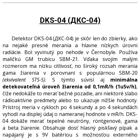
DKS-04 (ДКС-04)
Detektor DKS-04 (ДКС-04) je skôr len do zbierky, ako
na nejaké presné merania a hlavne nízkych úrovni
radiácie. Bol vyvinutý po nehode v Černobyle. Používa
maličkú GM trubicu SBM-21. Vďaka svojím malým
rozmerom ma nízku citlivosť, no široký rozsah merania
gama žiarenia v porovnaní s populárnou SBM-20
(ekvivalent STS-5)
. S týmto súvisí aj
minimálna
detekovateľná úroveň žiarenia od 0,1mR/h (1uSv/h)
,
čiže nedokáže to merať bežné pozadie, ani niektoré slabo
rádioaktívne predmety alebo to ukazuje nižšie hodnoty.
Prístroj meria v cykloch po 4 sekundy a po 4 sekundách
vyhodí na displej údaj o nameranej hodnote v mR/h. DKS-
04 dokáže merať tepelné neutróny, röntgenové, gama
a beta žiarenie. Obsahuje dosť hlasný piskľavý pípak a
napájaný je s 9V batériou s možnosťou externého