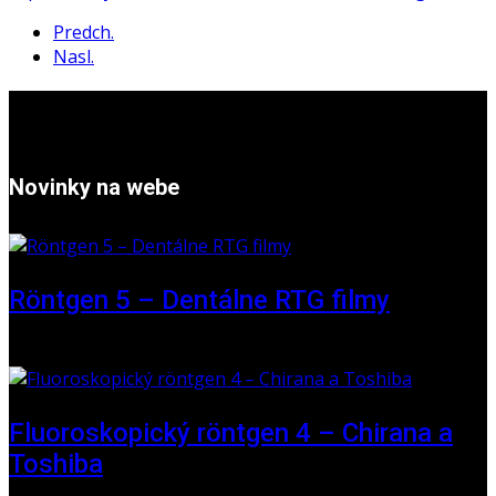
Predch.
Nasl.
Novinky na webe
Röntgen 5 – Dentálne RTG filmy
16. máj 2026
Fluoroskopický röntgen 4 – Chirana a
Toshiba