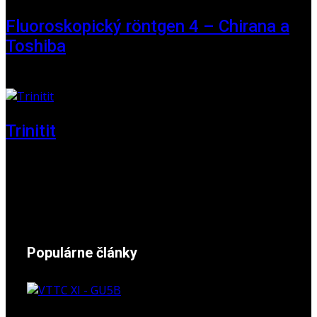
Fluoroskopický röntgen 4 – Chirana a
Toshiba
01. jún 2025
Trinitit
24. november 2024
Populárne články