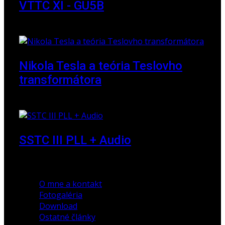
VTTC XI - GU5B
18. marec 2018
Nikola Tesla a teória Teslovho
transformátora
23. marec 2010
SSTC III PLL + Audio
30. december 2019
O mne a kontakt
Fotogaléria
Download
Ostatné články