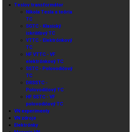
Teslov transformátor
Nikola Tesla a teória
TC
SGTC - Klasický
iskrišťový TC
VTTC - Elektrónkový
TC
HF VTTC - VF
elektrónkový TC
SSTC - Polovodičový
TC
DRSSTC -
Polovodičový TC
HF SSTC - VF
polovodičový TC
VN experimenty
VN zdroje
Elektrónky