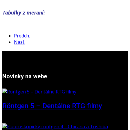
Tabuľky z meraní:
Predch.
Nasl.
Novinky na webe
Röntgen 5 – Dentálne RTG filmy
16. máj 2026