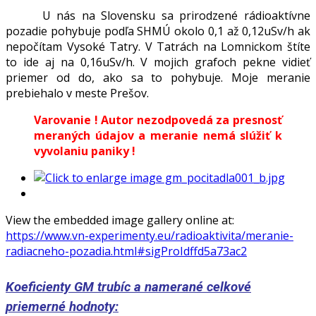
U nás na Slovensku sa prirodzené rádioaktívne
pozadie pohybuje podľa SHMÚ okolo 0,1 až 0,12uSv/h ak
nepočítam Vysoké Tatry. V Tatrách na Lomnickom štíte
to ide aj na 0,16uSv/h. V mojich grafoch pekne vidieť
priemer od do, ako sa to pohybuje. Moje meranie
prebiehalo v meste Prešov.
Varovanie ! Autor nezodpovedá za presnosť
meraných údajov a meranie nemá slúžiť k
vyvolaniu paniky !
View the embedded image gallery online at:
https://www.vn-experimenty.eu/radioaktivita/meranie-
radiacneho-pozadia.html#sigProIdffd5a73ac2
Koeficienty GM trubíc a namerané celkové
priemerné hodnoty: