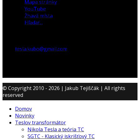
Mapa stránky
YouTube
Žhavá místa
Hľadať...
tesla.kubo@gmail.com
© Copyright 2010 - 2026 | Jakub Tejiščák | All rights
reserved
Domov
Novinky
Teslov transformátor
Nikola Tesla a teória TC
SGTC - Klasický iskrišťový TC