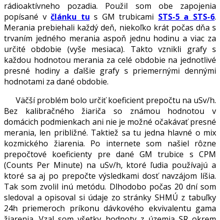
rádioaktívneho pozadia. Použil som obe zapojenia
popísané v
článku tu
s GM trubicami
STS-5 a STS-6
.
Merania prebiehali každý deň, niekoľko krát počas dňa s
trvaním jedného merania aspoň jednu hodinu a viac za
určité obdobie (vyše mesiaca). Takto vznikli grafy s
každou hodnotou merania za celé obdobie na jednotlivé
presné hodiny a ďalšie grafy s priemernými dennými
hodnotami za dané obdobie.
Väčší problém bolo určiť koeficient prepočtu na uSv/h.
Bez kalibračného žiariča so známou hodnotou v
domácich podmienkach ani nie je možné očakávať presné
merania, len približné. Taktiež sa tu jedna hlavné o mix
kozmického žiarenia. Po internete som našiel rôzne
prepočtové koeficienty pre dané GM trubice s CPM
(Counts Per Minute) na uSv/h, ktoré ľudia používajú a
ktoré sa aj po prepočte výsledkami dosť navzájom líšia.
Tak som zvolil inú metódu. Dlhodobo počas 20 dní som
sledoval a opisoval si údaje zo stránky SHMÚ z tabuľky
24h priemeroch príkonu dávkového ekvivalentu gama
žiarenia. Vzal som všetky hodnoty z územia SR okrem