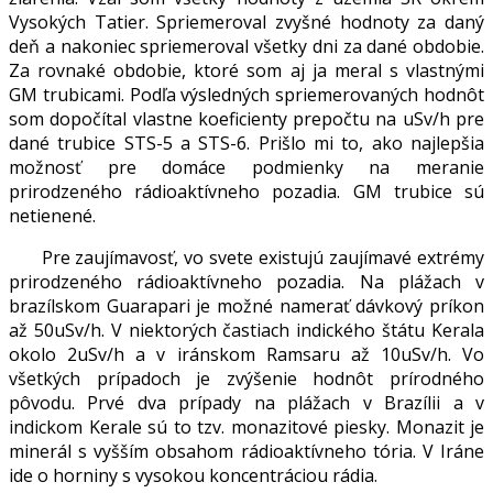
Vysokých Tatier. Spriemeroval zvyšné hodnoty za daný
deň a nakoniec spriemeroval všetky dni za dané obdobie.
Za rovnaké obdobie, ktoré som aj ja meral s vlastnými
GM trubicami. Podľa výsledných spriemerovaných hodnôt
som dopočítal vlastne koeficienty prepočtu na uSv/h pre
dané trubice STS-5 a STS-6. Prišlo mi to, ako najlepšia
možnosť pre domáce podmienky na meranie
prirodzeného rádioaktívneho pozadia. GM trubice sú
netienené.
Pre zaujímavosť, vo svete existujú zaujímavé extrémy
prirodzeného rádioaktívneho pozadia. Na plážach v
brazílskom Guarapari je možné namerať dávkový príkon
až 50uSv/h. V niektorých častiach indického štátu Kerala
okolo 2uSv/h a v iránskom Ramsaru až 10uSv/h. Vo
všetkých prípadoch je zvýšenie hodnôt prírodného
pôvodu. Prvé dva prípady na plážach v Brazílii a v
indickom Kerale sú to tzv. monazitové piesky. Monazit je
minerál s vyšším obsahom rádioaktívneho tória. V Iráne
ide o horniny s vysokou koncentráciou rádia.