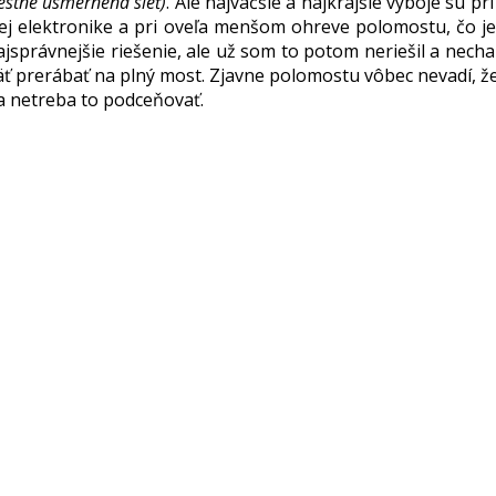
estne usmernená sieť)
. Ale najväčšie a najkrajšie výboje sú 
ej elektronike a pri oveľa menšom ohreve polomostu, čo je d
jsprávnejšie riešenie, ale už som to potom neriešil a necha
päť prerábať na plný most. Zjavne polomostu vôbec nevadí, že
á a netreba to podceňovať.