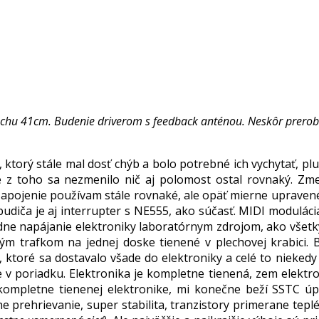
duchu 41cm. Budenie driverom s feedback anténou. Neskôr prerobe
, ktorý stále mal dosť chýb a bolo potrebné ich vychytať, pl
é z toho sa nezmenilo nič aj polomost ostal rovnaký. Z
 Zapojenie používam stále rovnaké, ale opäť mierne upraven
budiča je aj interrupter s NE555, ako súčasť. MIDI modulá
iadne napájanie elektroniky laboratórnym zdrojom, ako všet
ovým trafkom na jednej doske tienené v plechovej krabici.
, ktoré sa dostavalo všade do elektroniky a celé to nieked
e v poriadku. Elektronika je kompletne tienená, zem elektro
kompletne tienenej elektronike, mi konečne beží SSTC úpl
e prehrievanie, super stabilita, tranzistory primerane tepl