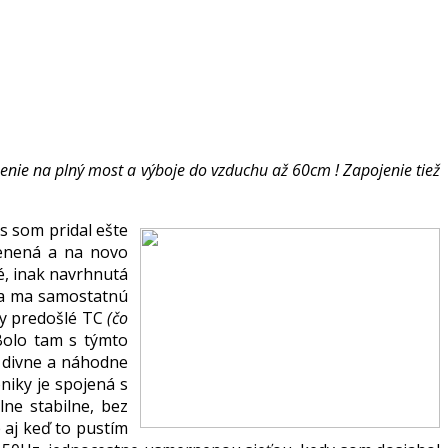
nie na plný most a výboje do vzduchu až 60cm ! Zapojenie tiež
us som pridal ešte
menená a na novo
é, inak navrhnutá
cia ma samostatnú
ky predošlé TC
(čo
 Bolo tam s týmto
y divne a náhodne
niky je spojená s
ne stabilne, bez
é aj keď to pustím