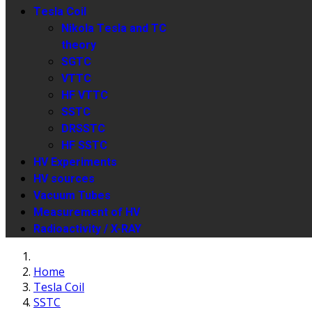
Tesla Coil
Nikola Tesla and TC
theory
SGTC
VTTC
HF VTTC
SSTC
DRSSTC
HF SSTC
HV Experiments
HV sources
Vacuum Tubes
Measurement of HV
Radioactivity / X-RAY
Home
Tesla Coil
SSTC