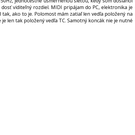
pri 50Hz, jednocestne usmernenou sieťou, kedy som dosiahol
osť viditeľný rozdiel. MIDI pripájam do PC, elektronika je
l tak, ako to je. Polomost mám zatiaľ len vedľa položený na
 je len tak položený vedľa TC. Samotný koncák nie je nutné