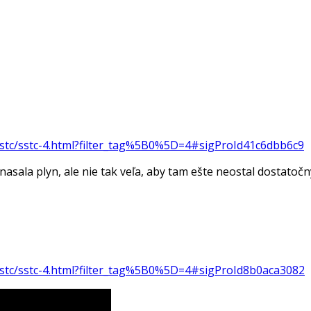
sstc/sstc-4.html?filter_tag%5B0%5D=4#sigProId41c6dbb6c9
ala plyn, ale nie tak veľa, aby tam ešte neostal dostatočn
sstc/sstc-4.html?filter_tag%5B0%5D=4#sigProId8b0aca3082