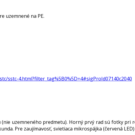
bre uzemnené na PE.
sstc/sstc-4.html?filter_tag%5B0%5D=4#sigProId07140c2040
nie uzemneného predmetu). Horný prvý rad sú fotky pri rô
unda. Pre zaujímavosť, svietiaca mikrospájka (červená LED)