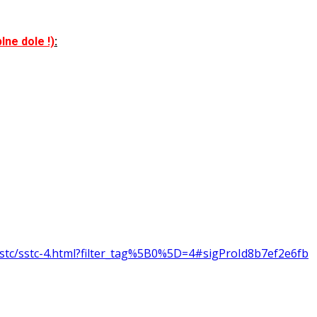
lne dole !)
:
sstc/sstc-4.html?filter_tag%5B0%5D=4#sigProId8b7ef2e6fb