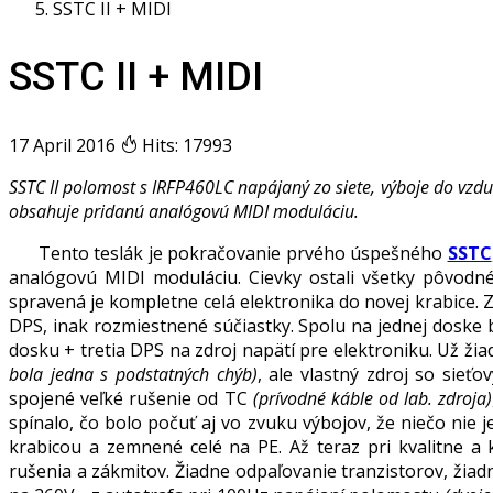
SSTC II + MIDI
SSTC II + MIDI
17 April 2016
Hits: 17993
SSTC II polomost s IRFP460LC napájaný zo siete, výboje do vz
obsahuje pridanú analógovú MIDI moduláciu.
Tento teslák je pokračovanie prvého úspešného
SSTC
analógovú MIDI moduláciu. Cievky ostali všetky pôvodn
spravená je kompletne celá elektronika do novej krabice.
DPS, inak rozmiestnené súčiastky. Spolu na jednej doske 
dosku + tretia DPS na zdroj napätí pre elektroniku. Už ž
bola jedna s podstatných chýb)
, ale vlastný zdroj so sieť
spojené veľké rušenie od TC
(prívodné káble od lab. zdroja)
spínalo, čo bolo počuť aj vo zvuku výbojov, že niečo nie j
krabicou a zemnené celé na PE. Až teraz pri kvalitne a 
rušenia a zákmitov. Žiadne odpaľovanie tranzistorov, žiadn