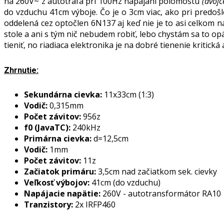
na 260V~ z autotrafa pri 100Hz napájaní polomostu
(dvojc
do vzduchu 41cm výboje. Čo je o 3cm viac, ako pri predošl
oddelená cez optočlen 6N137 aj keď nie je to asi celkom na
stole a ani s tým nič nebudem robiť, lebo chystám sa to o
tieniť, no riadiaca elektronika je na dobré tienenie kritick
Zhrnutie:
Sekundárna cievka:
11x33cm (1:3)
Vodič:
0,315mm
Počet závitov:
956z
f0 (JavaTC):
240kHz
Primárna cievka:
d=12,5cm
Vodič:
1mm
Počet závitov:
11z
Začiatok primáru:
3,5cm nad začiatkom sek. cievky
Veľkosť výbojov:
41cm (do vzduchu)
Napájacie napätie:
260V - autotransformátor RA10
Tranzistory:
2x IRFP460