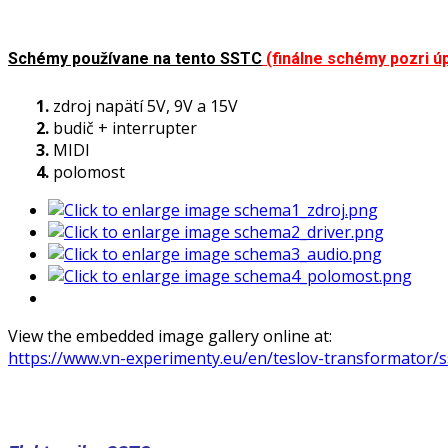
Schémy používane na tento SSTC
(finálne schémy pozri úp
1.
zdroj napätí 5V, 9V a 15V
2.
budič + interrupter
3.
MIDI
4.
polomost
View the embedded image gallery online at:
https://www.vn-experimenty.eu/en/teslov-transformator/