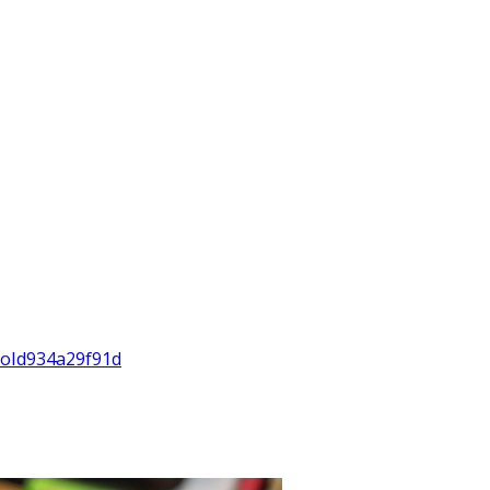
roId934a29f91d