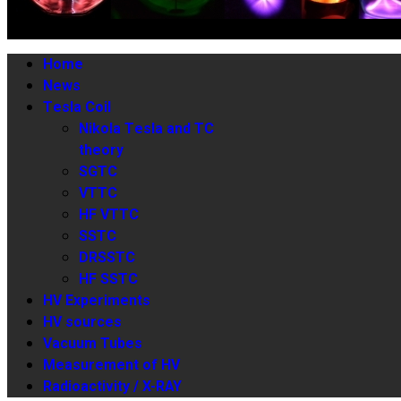
Home
News
Tesla Coil
Nikola Tesla and TC
theory
SGTC
VTTC
HF VTTC
SSTC
DRSSTC
HF SSTC
HV Experiments
HV sources
Vacuum Tubes
Measurement of HV
Radioactivity / X-RAY