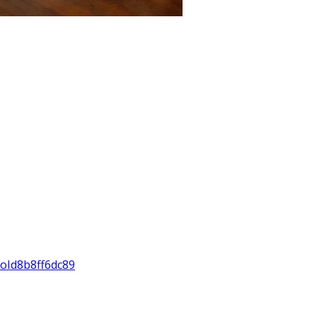
roId8b8ff6dc89