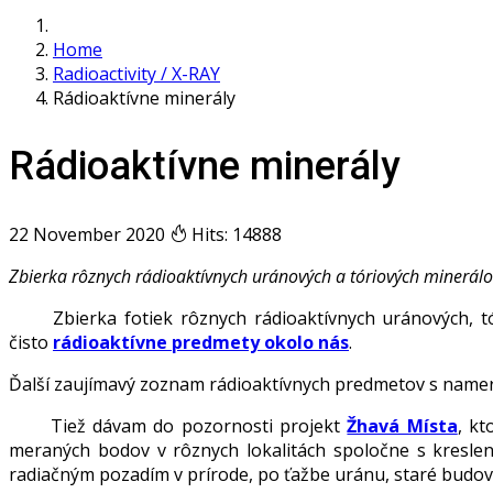
Home
Radioactivity / X-RAY
Rádioaktívne minerály
Rádioaktívne minerály
22 November 2020
Hits: 14888
Zbierka rôznych rádioaktívnych uránových a tóriových minerál
Zbierka fotiek rôznych rádioaktívnych uránových, tório
čisto
rádioaktívne predmety okolo nás
.
Ďalší zaujímavý zoznam rádioaktívnych predmetov s nam
Tiež dávam do pozornosti projekt
Žhavá Místa
, kt
meraných bodov v rôznych lokalitách spoločne s kresle
radiačným pozadím v prírode, po ťažbe uránu, staré budovy 