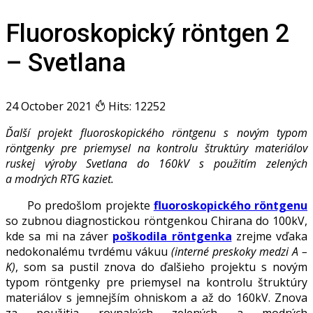
Fluoroskopický röntgen 2
– Svetlana
24 October 2021
Hits: 12252
Ďalší projekt fluoroskopického röntgenu s novým typom
röntgenky pre priemysel na kontrolu štruktúry materiálov
ruskej výroby Svetlana do 160kV s použitím zelených
a modrých RTG kaziet.
Po predošlom projekte
fluoroskopického röntgenu
so zubnou diagnostickou röntgenkou Chirana do 100kV,
kde sa mi na záver
poškodila röntgenka
zrejme vďaka
nedokonalému tvrdému vákuu
(interné preskoky medzi A –
K)
, som sa pustil znova do ďalšieho projektu s novým
typom röntgenky pre priemysel na kontrolu štruktúry
materiálov s jemnejším ohniskom a až do 160kV. Znova
za použitia rovnakých zelených a modrých