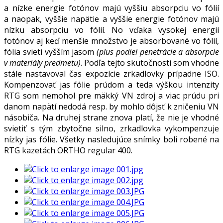
a nízke energie fotónov majú vyššiu absorpciu vo fólií
a naopak, vyššie napätie a vyššie energie fotónov majú
nízku absorpciu vo fólií. No vďaka vysokej energii
fotónov aj keď menšie množstvo je absorbované vo fólií,
fólia svieti vyšším jasom
(plus podiel penetrácie a absorpcie
v materiály predmetu)
. Podľa tejto skutočnosti som vhodne
stále nastavoval čas expozície zrkadlovky prípadne ISO.
Kompenzovať jas fólie prúdom a teda výškou intenzity
RTG som nemohol pre mäkký VN zdroj a viac prúdu pri
danom napätí nedodá resp. by mohlo dôjsť k zničeniu VN
násobiča. Na druhej strane znova platí, že nie je vhodné
svietiť s tým zbytočne silno, zrkadlovka vykompenzuje
nízky jas fólie. Všetky nasledujúce snímky boli robené na
RTG kazetách ORTHO regular 400.