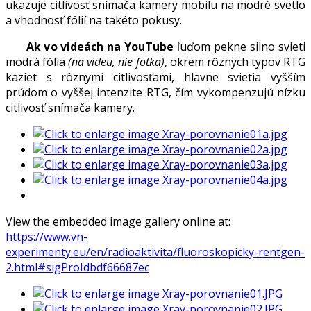
ukazuje citlivosť snímača kamery mobilu na modré svetlo
a vhodnosť fólií na takéto pokusy.
Ak vo videách na YouTube
ľuďom pekne silno svieti
modrá fólia
(na videu, nie fotka)
, okrem rôznych typov RTG
kaziet s rôznymi citlivosťami, hlavne svietia vyšším
prúdom o vyššej intenzite RTG, čím vykompenzujú nízku
citlivosť snímača kamery.
View the embedded image gallery online at:
https://www.vn-
experimenty.eu/en/radioaktivita/fluoroskopicky-rentgen-
2.html#sigProIdbdf66687ec