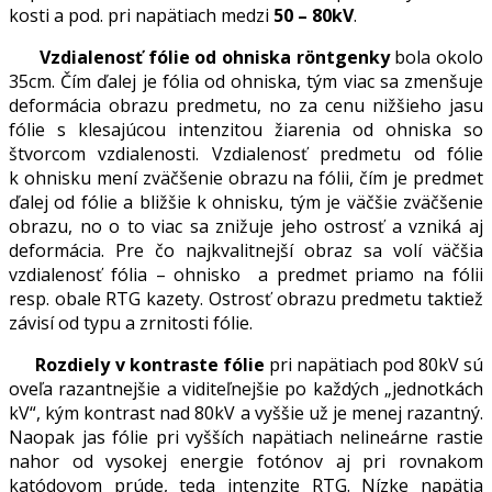
kosti a pod. pri napätiach medzi
50 – 80kV
.
Vzdialenosť fólie od ohniska röntgenky
bola okolo
35cm. Čím ďalej je fólia od ohniska, tým viac sa zmenšuje
deformácia obrazu predmetu, no za cenu nižšieho jasu
fólie s klesajúcou intenzitou žiarenia od ohniska so
štvorcom vzdialenosti. Vzdialenosť predmetu od fólie
k ohnisku mení zväčšenie obrazu na fólii, čím je predmet
ďalej od fólie a bližšie k ohnisku, tým je väčšie zväčšenie
obrazu, no o to viac sa znižuje jeho ostrosť a vzniká aj
deformácia. Pre čo najkvalitnejší obraz sa volí väčšia
vzdialenosť fólia – ohnisko a predmet priamo na fólii
resp. obale RTG kazety. Ostrosť obrazu predmetu taktiež
závisí od typu a zrnitosti fólie.
Rozdiely v kontraste fólie
pri napätiach pod 80kV sú
oveľa razantnejšie a viditeľnejšie po každých „jednotkách
kV“, kým kontrast nad 80kV a vyššie už je menej razantný.
Naopak jas fólie pri vyšších napätiach nelineárne rastie
nahor od vysokej energie fotónov aj pri rovnakom
katódovom prúde, teda intenzite RTG. Nízke napätia