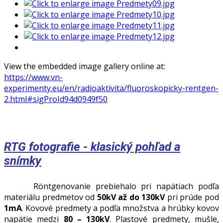
View the embedded image gallery online at:
https://www.vn-
experimenty.eu/en/radioaktivita/fluoroskopicky-rentgen-
2.html#sigProId94d0949f50
RTG fotografie - klasický pohľad a
snímky
Röntgenovanie prebiehalo pri napätiach podľa
materiálu predmetov od
50kV až do 130kV
pri prúde pod
1mA
. Kovové predmety a podľa množstva a hrúbky kovov
napätie medzi
80 – 130kV
. Plastové predmety, mušle,