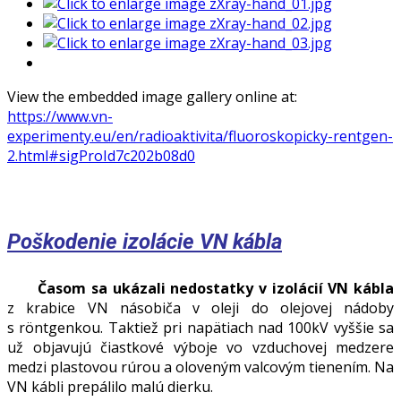
View the embedded image gallery online at:
https://www.vn-
experimenty.eu/en/radioaktivita/fluoroskopicky-rentgen-
2.html#sigProId7c202b08d0
Poškodenie izolácie VN kábla
Časom sa ukázali nedostatky v izolácií VN kábla
z krabice VN násobiča v oleji do olejovej nádoby
s röntgenkou. Taktiež pri napätiach nad 100kV vyššie sa
už objavujú čiastkové výboje vo vzduchovej medzere
medzi plastovou rúrou a oloveným valcovým tienením. Na
VN kábli prepálilo malú dierku.