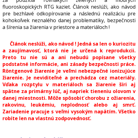
fluoroskopických RTG kaziet. Článok neslúži, ako návod
pre bezhlavé odkopírovanie a následnú realizáciu pre
kohokoľvek neznalého danej problematiky, bezpečnosti
a šírenia sa žiarenia v priestore a materiáloch !
Článok neslúži, ako návod ! Jedná sa len o kuriozitu
a zaujímavosť, ktorá nie je určená k reprodukcii.
Preto tu nie sú a ani nebudú popísane všetky
podstatné informácie, ani zásady bezpečnosti práce.
Röntgenové žiarenie je veľmi nebezpečné ionizujúce
žiarenie. Je neviditeľné a prechádza cez materiály.
Vďaka rozptylu v materiáloch sa žiarenie šíri aj
spätne za primárny lúč, aj napriek tieneniu olovom v
danej miestnosti. Môže spôsobiť chorobu z ožiarenia,
rakovinu, leukémiu, neplodnosť alebo aj smrť.
Zariadenie pracuje s veľmi vysokým napätím. Všetko
robíte len na vlastnú zodpovednosť.