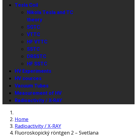
Tesla Coil
Nikola Tesla and TC
theory
SGTC
VTTC
HF VTTC
SSTC
DRSSTC
HF SSTC
HV Experiments
HV sources
Vacuum Tubes
Measurement of HV
Radioactivity / X-RAY
Home
Radioactivity / X-RAY
Fluoroskopický röntgen 2 – Svetlana