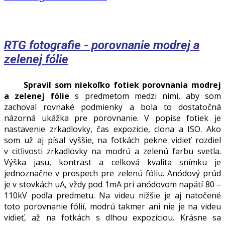
RTG fotografie - porovnanie modrej a
zelenej fólie
Spravil som niekoľko fotiek porovnania modrej
a zelenej fólie
s predmetom medzi nimi, aby som
zachoval rovnaké podmienky a bola to dostatočná
názorná ukážka pre porovnanie. V popise fotiek je
nastavenie zrkadlovky, čas expozície, clona a ISO. Ako
som už aj písal vyššie, na fotkách pekne vidieť rozdiel
v citlivosti zrkadlovky na modrú a zelenú farbu svetla.
Výška jasu, kontrast a celková kvalita snímku je
jednoznačne v prospech pre zelenú fóliu. Anódový prúd
je v stovkách uA, vždy pod 1mA pri anódovom napätí 80 –
110kV podľa predmetu. Na videu nižšie je aj natočené
toto porovnanie fólií, modrú takmer ani nie je na videu
vidieť, až na fotkách s dlhou expozíciou. Krásne sa