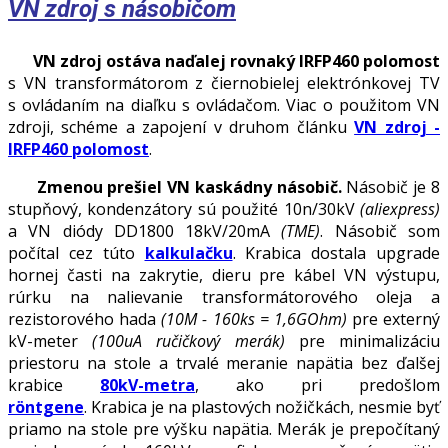
VN zdroj s násobičom
VN zdroj ostáva naďalej rovnaký IRFP460 polomost
s VN transformátorom z čiernobielej elektrónkovej TV
s ovládaním na diaľku s ovládačom. Viac o použitom VN
zdroji, schéme a zapojení v druhom článku
VN zdroj -
IRFP460 polomost
.
Zmenou prešiel VN kaskádny násobič.
Násobič je 8
stupňový, kondenzátory sú použité 10n/30kV
(aliexpress)
a VN diódy DD1800 18kV/20mA
(TME)
. Násobič som
počítal cez túto
kalkulačku
. Krabica dostala upgrade
hornej časti na zakrytie, dieru pre kábel VN výstupu,
rúrku na nalievanie transformátorového oleja a
rezistorového hada
(10M - 160ks = 1,6GOhm)
pre externý
kV-meter
(100uA ručičkový merák)
pre minimalizáciu
priestoru na stole a trvalé meranie napätia bez ďalšej
krabice
80kV-metra
, ako pri predošlom
röntgene
. Krabica je na plastových nožičkách, nesmie byť
priamo na stole pre výšku napätia. Merák je prepočítaný