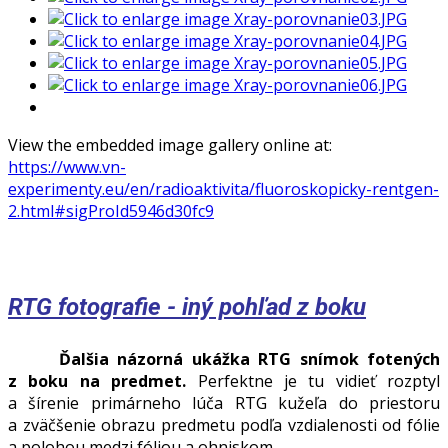
View the embedded image gallery online at:
https://www.vn-
experimenty.eu/en/radioaktivita/fluoroskopicky-rentgen-
2.html#sigProId5946d30fc9
RTG fotografie - iný pohľad z boku
Ďalšia názorná ukážka RTG snímok fotených
z boku na predmet.
Perfektne je tu vidieť rozptyl
a šírenie primárneho lúča RTG kužeľa do priestoru
a zväčšenie obrazu predmetu podľa vzdialenosti od fólie
a polohou medzi fóliou a ohniskom.