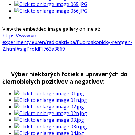
View the embedded image gallery online at:
https://www.vn-
experimenty.eu/en/radioaktivita/fluoroskopicky-rentgen-
2.html#sigProIdf1763a3869
Výber niektorých fotiek a upravených do
čiernobielych pozitívov a negatívov: