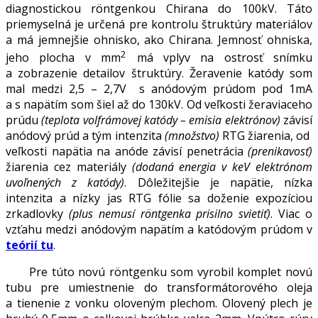
diagnostickou röntgenkou Chirana do 100kV. Táto
priemyselná je určená pre kontrolu štruktúry materiálov
a má jemnejšie ohnisko, ako Chirana. Jemnosť ohniska,
2
jeho plocha v mm
má vplyv na ostrosť snímku
a zobrazenie detailov štruktúry. Žeravenie katódy som
mal medzi 2,5 – 2,7V s anódovým prúdom pod 1mA
a s napätím som šiel až do 130kV. Od veľkosti žeraviaceho
prúdu
(teplota volfrámovej katódy – emisia elektrónov)
závisí
anódový prúd a tým intenzita
(množstvo)
RTG žiarenia, od
veľkosti napätia na anóde závisí penetrácia
(prenikavosť)
žiarenia cez materiály
(dodaná energia v keV elektrónom
uvoľnených z katódy)
. Dôležitejšie je napätie, nízka
intenzita a nízky jas RTG fólie sa doženie expozíciou
zrkadlovky
(plus nemusí röntgenka prisilno svietiť)
. Viac o
vzťahu medzi anódovým napätím a katódovým prúdom v
teórií tu
.
Pre túto novú röntgenku som vyrobil komplet novú
tubu pre umiestnenie do transformátorového oleja
a tienenie z vonku oloveným plechom. Olovený plech je