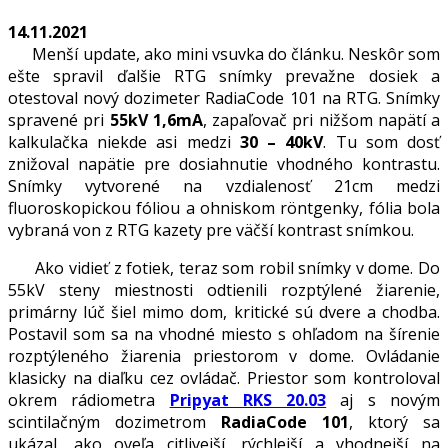
14.11.2021
Menší update, ako mini vsuvka do článku. Neskôr som
ešte spravil ďalšie RTG snímky prevažne dosiek a
otestoval nový dozimeter RadiaCode 101 na RTG. Snímky
spravené pri
55kV 1,6mA
, zapaľovač pri nižšom napätí a
kalkulačka niekde asi medzi
30 – 40kV
. Tu som dosť
znižoval napätie pre dosiahnutie vhodného kontrastu.
Snímky vytvorené na vzdialenosť 21cm medzi
fluoroskopickou fóliou a ohniskom röntgenky, fólia bola
vybraná von z RTG kazety pre väčší kontrast snímkou.
Ako vidieť z fotiek, teraz som robil snímky v dome. Do
55kV steny miestnosti odtienili rozptýlené žiarenie,
primárny lúč šiel mimo dom, kritické sú dvere a chodba.
Postavil som sa na vhodné miesto s ohľadom na šírenie
rozptýleného žiarenia priestorom v dome. Ovládanie
klasicky na diaľku cez ovládač. Priestor som kontroloval
okrem rádiometra
Pripyat RKS 20.03
aj s novým
scintilačným dozimetrom
RadiaCode 101
, ktorý sa
ukázal, ako oveľa citlivejší, rýchlejší a vhodnejší na