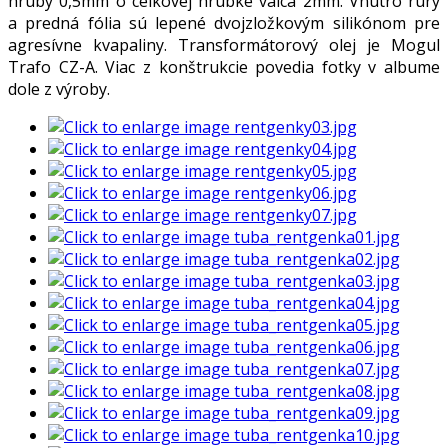
hrubý 0,5mm o celkovej hrúbke valca 2mm. Vnútro rúry
a predná fólia sú lepené dvojzložkovým silikónom pre
agresívne kvapaliny. Transformátorový olej je Mogul
Trafo CZ-A. Viac z konštrukcie povedia fotky v albume
dole z výroby.