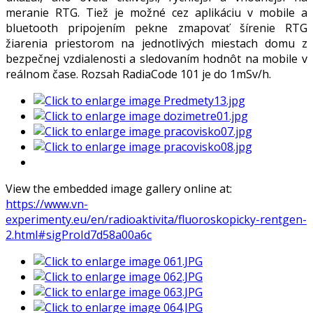
meranie RTG. Tiež je možné cez aplikáciu v mobile a
bluetooth pripojením pekne zmapovať šírenie RTG
žiarenia priestorom na jednotlivých miestach domu z
bezpečnej vzdialenosti a sledovaním hodnôt na mobile v
reálnom čase. Rozsah RadiaCode 101 je do 1mSv/h.
View the embedded image gallery online at:
https://www.vn-
experimenty.eu/en/radioaktivita/fluoroskopicky-rentgen-
2.html#sigProId7d58a00a6c