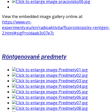
View the embedded image gallery online at:
https://www.vn-
experimenty.eu/en/radioaktivita/fluoroskopicky-rentgen-
2.html#sigProIdaab3c07e7c
Röntgenované predmety