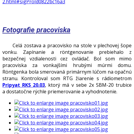
2.html#sigProId0822bc16a3
Fotografie pracoviska
Celá zostava a pracovisko na stole v plechovej šope
vonku. Zapínanie a röntgenovanie prebiehalo z
bezpečnej vzdialenosti cez ovládač. Bol som mimo
pracoviska za vonkajšími hrubými múrmi domu.
Röntgenka bola smerovaná primárnym lúčom na opačnú
stranu. Kontroloval som RTG žiarenie s rádiometrom
Pripyat RKS 20.03
, ktorý má v sebe 2x SBM-20 trubice
a dostatočne rýchle priemerovanie a vyhodnotenie.