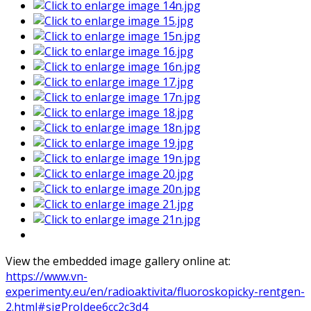
View the embedded image gallery online at:
https://www.vn-
experimenty.eu/en/radioaktivita/fluoroskopicky-rentgen-
2.html#sigProIdee6cc2c3d4