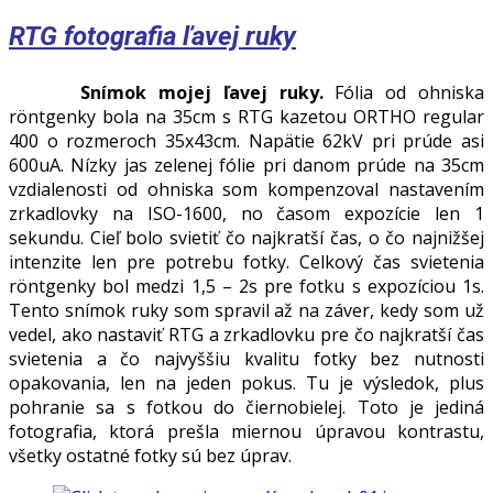
RTG fotografia ľavej ruky
Snímok mojej ľavej ruky.
Fólia od ohniska
röntgenky bola na 35cm s RTG kazetou ORTHO regular
400 o rozmeroch 35x43cm. Napätie 62kV pri prúde asi
600uA. Nízky jas zelenej fólie pri danom prúde na 35cm
vzdialenosti od ohniska som kompenzoval nastavením
zrkadlovky na ISO-1600, no časom expozície len 1
sekundu. Cieľ bolo svietiť čo najkratší čas, o čo najnižšej
intenzite len pre potrebu fotky. Celkový čas svietenia
röntgenky bol medzi 1,5 – 2s pre fotku s expozíciou 1s.
Tento snímok ruky som spravil až na záver, kedy som už
vedel, ako nastaviť RTG a zrkadlovku pre čo najkratší čas
svietenia a čo najvyššiu kvalitu fotky bez nutnosti
opakovania, len na jeden pokus. Tu je výsledok, plus
pohranie sa s fotkou do čiernobielej. Toto je jediná
fotografia, ktorá prešla miernou úpravou kontrastu,
všetky ostatné fotky sú bez úprav.