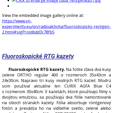
View the embedded image gallery online at:
https://www.vn-
experimenty.eu/en/radioaktivita/fluoroskopicky-rentgen-
2.html#sigProIdbdd3c78fb5
Fluoroskopické RTG kazety
Fluoroskopické RTG kazety.
Na fotke zľava dva kusy
zelene ORTHO regular 400 o rozmeroch 35x43cm a
24x30cm. Napravo tri kusy modrých RTG kaziet. Modrú
som používal aktuálne len CURIX AGFA Blue C4
s rozmerom 30x40cm. V kazetách, ktoré používajú filmy s
dvojitou emulziou, sa používajú dva fólie namontované
na oboch stranách kazety. Fólia absorbuje röntgenový
fotón a prevádza ho na viditeľné svetlo, zelené alebo