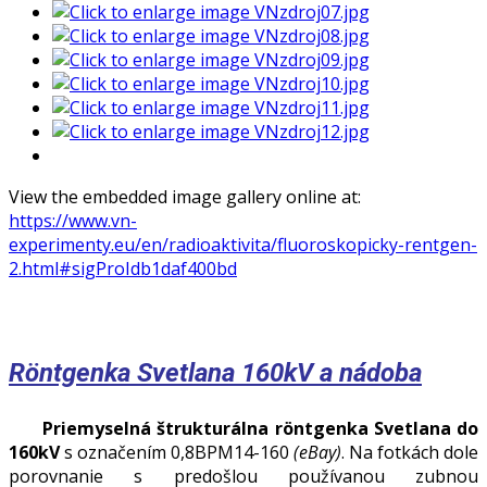
View the embedded image gallery online at:
https://www.vn-
experimenty.eu/en/radioaktivita/fluoroskopicky-rentgen-
2.html#sigProIdb1daf400bd
Röntgenka Svetlana 160kV a nádoba
Priemyselná štrukturálna röntgenka Svetlana do
160kV
s označením 0,8BPM14-160
(eBay)
. Na fotkách dole
porovnanie s predošlou používanou zubnou