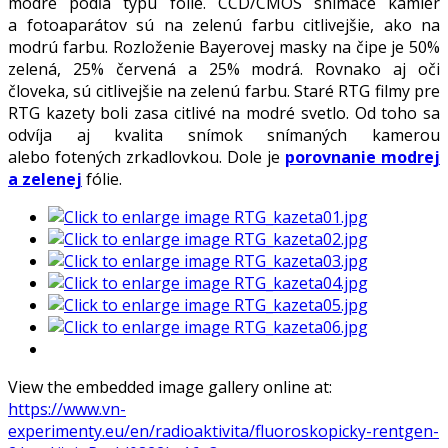
modré podľa typu fólie. CCD/CMOS snímače kamier
a fotoaparátov sú na zelenú farbu citlivejšie, ako na
modrú farbu. Rozloženie Bayerovej masky na čipe je 50%
zelená, 25% červená a 25% modrá. Rovnako aj oči
človeka, sú citlivejšie na zelenú farbu. Staré RTG filmy pre
RTG kazety boli zasa citlivé na modré svetlo. Od toho sa
odvíja aj kvalita snímok snímaných kamerou
alebo fotených zrkadlovkou. Dole je
porovnanie modrej
a zelenej
fólie.
View the embedded image gallery online at:
https://www.vn-
experimenty.eu/en/radioaktivita/fluoroskopicky-rentgen-