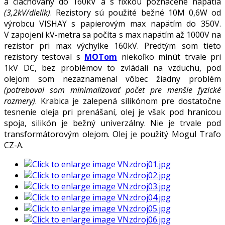
a ciachovaný do 160kV a s fixkou poznačené napätia
(3,2kV/dielik)
. Rezistory sú použité bežné 10M 0,6W od
výrobcu VISHAY s papierovým max napätím do 350V.
V zapojení kV-metra sa počíta s max napätím až 1000V na
rezistor pri max výchylke 160kV. Predtým som tieto
rezistory testoval s
MOTom
niekoľko minút trvale pri
1kV DC, bez problémov to zvládali na vzduchu, pod
olejom som nezaznamenal vôbec žiadny problém
(potreboval som minimalizovať počet pre menšie fyzické
rozmery)
. Krabica je zalepená silikónom pre dostatočne
tesnenie oleja pri prenášaní, olej je však pod hranicou
spoja, silikón je bežný univerzálny. Nie je trvale pod
transformátorovým olejom. Olej je použitý Mogul Trafo
CZ-A.