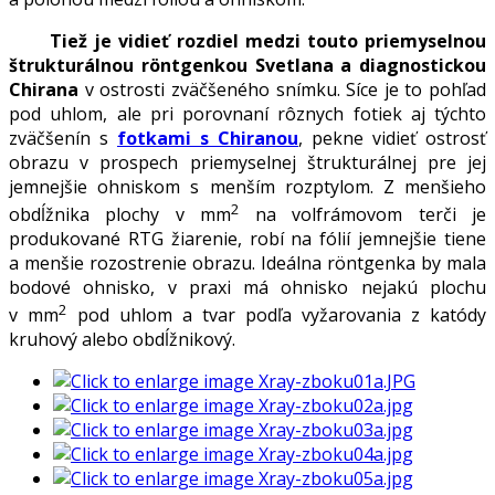
Tiež je vidieť rozdiel medzi touto priemyselnou
štrukturálnou röntgenkou Svetlana a diagnostickou
Chirana
v ostrosti zväčšeného snímku. Síce je to pohľad
pod uhlom, ale pri porovnaní rôznych fotiek aj týchto
zväčšenín s
fotkami s Chiranou
, pekne vidieť ostrosť
obrazu v prospech priemyselnej štrukturálnej pre jej
jemnejšie ohniskom s menším rozptylom. Z menšieho
2
obdĺžnika plochy v mm
na volfrámovom terči je
produkované RTG žiarenie, robí na fólií jemnejšie tiene
a menšie rozostrenie obrazu. Ideálna röntgenka by mala
bodové ohnisko, v praxi má ohnisko nejakú plochu
2
v mm
pod uhlom a tvar podľa vyžarovania z katódy
kruhový alebo obdĺžnikový.