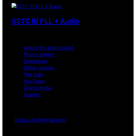
SSTC III PLL + Audio
30 December 2019
About me and contact
Photo gallery
Download
Other articles
Site map
YouTube
Žhavá místa
Search...
tesla.kubo@gmail.com