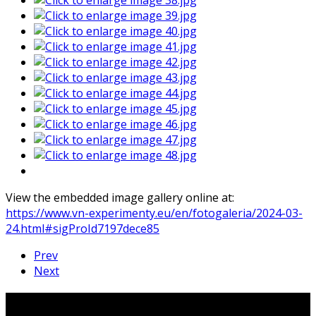
View the embedded image gallery online at:
https://www.vn-experimenty.eu/en/fotogaleria/2024-03-
24.html#sigProId7197dece85
Prev
Next