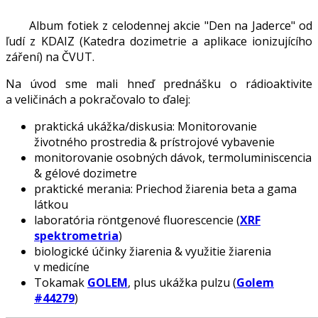
Album fotiek z celodennej akcie "Den na Jaderce" od
ľudí z KDAIZ (Katedra dozimetrie a aplikace ionizujícího
záření) na ČVUT.
Na úvod sme mali hneď prednášku o rádioaktivite
a veličinách a pokračovalo to ďalej:
praktická ukážka/diskusia: Monitorovanie
životného prostredia & prístrojové vybavenie
monitorovanie osobných dávok, termoluminiscencia
& gélové dozimetre
praktické merania: Priechod žiarenia beta a gama
látkou
laboratória röntgenové fluorescencie (
XRF
spektrometria
)
biologické účinky žiarenia & využitie žiarenia
v medicíne
Tokamak
GOLEM
, plus ukážka pulzu (
Golem
#44279
)