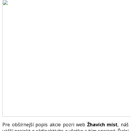
Pre obšírnejší popis akcie pozri web
Žhavích míst
, náš
väčší projekt o rádioaktivite a všetko s tým spojené. Ďalej