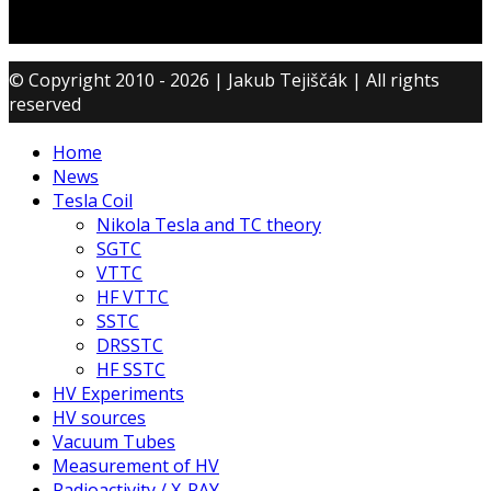
© Copyright 2010 - 2026 | Jakub Tejiščák | All rights
reserved
Home
News
Tesla Coil
Nikola Tesla and TC theory
SGTC
VTTC
HF VTTC
SSTC
DRSSTC
HF SSTC
HV Experiments
HV sources
Vacuum Tubes
Measurement of HV
Radioactivity / X-RAY