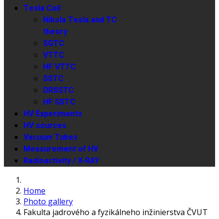
Tesla Coil
Nikola Tesla and TC
theory
SGTC
VTTC
HF VTTC
SSTC
DRSSTC
HF SSTC
HV Experiments
HV sources
Vacuum Tubes
Measurement of HV
Radioactivity / X-RAY
Home
Photo gallery
Fakulta jadrového a fyzikálneho inžinierstva ČVUT