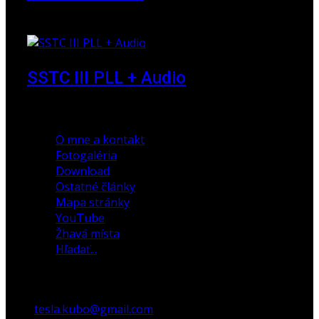
23. marec 2010
SSTC III PLL + Audio
30. december 2019
O mne a kontakt
Fotogaléria
Download
Ostatné články
Mapa stránky
YouTube
Žhavá místa
Hľadať...
tesla.kubo@gmail.com