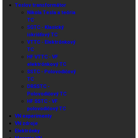
Teslov transformátor
Nikola Tesla a teória
TC
SGTC - Klasický
iskrišťový TC
VTTC - Elektrónkový
TC
HF VTTC - VF
elektrónkový TC
SSTC - Polovodičový
TC
DRSSTC -
Polovodičový TC
HF SSTC - VF
polovodičový TC
VN experimenty
VN zdroje
Elektrónky