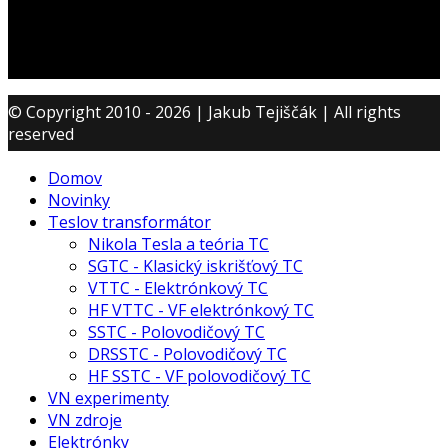
© Copyright 2010 - 2026 | Jakub Tejiščák | All rights
reserved
Domov
Novinky
Teslov transformátor
Nikola Tesla a teória TC
SGTC - Klasický iskrišťový TC
VTTC - Elektrónkový TC
HF VTTC - VF elektrónkový TC
SSTC - Polovodičový TC
DRSSTC - Polovodičový TC
HF SSTC - VF polovodičový TC
VN experimenty
VN zdroje
Elektrónky