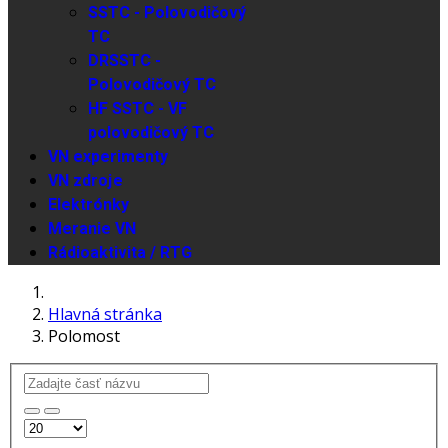
SSTC - Polovodičový
TC
DRSSTC -
Polovodičový TC
HF SSTC - VF
polovodičový TC
VN experimenty
VN zdroje
Elektrónky
Meranie VN
Rádioaktivita / RTG
Hlavná stránka
Polomost