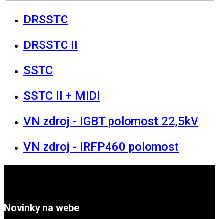
DRSSTC
DRSSTC II
SSTC
SSTC II + MIDI
VN zdroj - IGBT polomost 22,5kV
VN zdroj - IRFP460 polomost
Novinky na webe