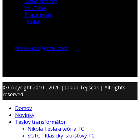
Mapa stránky
YouTube
Žhavá místa
Hľadať...
tesla.kubo@gmail.com
© Copyright 2010 - 2026 | Jakub Tejiščák | All rights
reserved
Domov
Novinky
Teslov transformátor
Nikola Tesla a teória TC
SGTC - Klasický iskrišťový TC