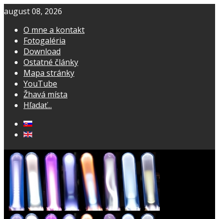
august 08, 2026
O mne a kontakt
Fotogaléria
Download
Ostatné články
Mapa stránky
YouTube
Žhavá místa
Hľadať...