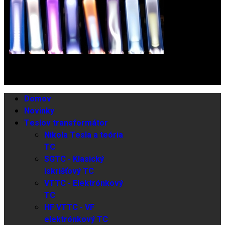
Domov
Novinky
Teslov transformátor
Nikola Tesla a teória
TC
SGTC - Klasický
iskrišťový TC
VTTC - Elektrónkový
TC
HF VTTC - VF
elektrónkový TC