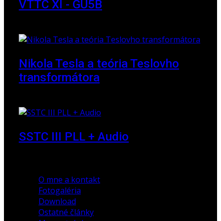
VTTC XI - GU5B
18. marec 2018
Nikola Tesla a teória Teslovho
transformátora
23. marec 2010
SSTC III PLL + Audio
30. december 2019
O mne a kontakt
Fotogaléria
Download
Ostatné články