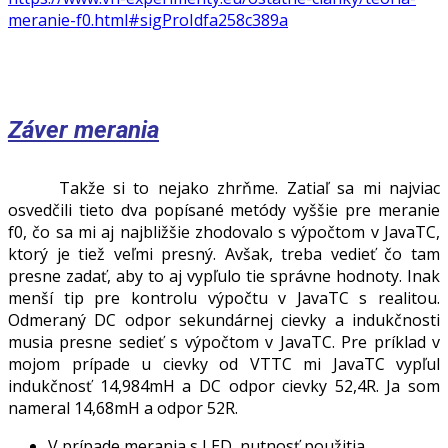
meranie-f0.html#sigProIdfa258c389a
Záver merania
Takže si to nejako zhrňme. Zatiaľ sa mi najviac
osvedčili tieto dva popísané metódy vyššie pre meranie
f0, čo sa mi aj najbližšie zhodovalo s výpočtom v JavaTC,
ktorý je tiež veľmi presný. Avšak, treba vedieť čo tam
presne zadať, aby to aj vypľulo tie správne hodnoty. Inak
menší tip pre kontrolu výpočtu v JavaTC s realitou.
Odmeraný DC odpor sekundárnej cievky a indukčnosti
musia presne sedieť s výpočtom v JavaTC. Pre príklad v
mojom prípade u cievky od VTTC mi JavaTC vypľul
indukčnosť 14,984mH a DC odpor cievky 52,4R. Ja som
nameral 14,68mH a odpor 52R.
V prípade merania s LED, nutnosť použitia