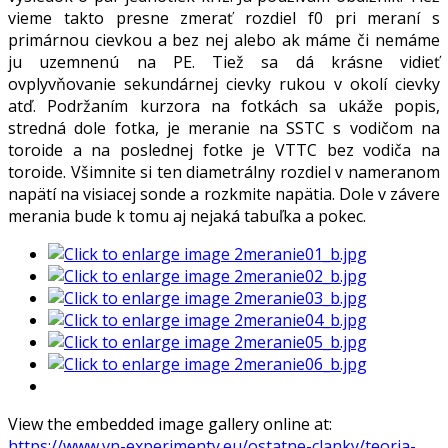
vieme takto presne zmerať rozdiel f0 pri meraní s
primárnou cievkou a bez nej alebo ak máme či nemáme
ju uzemnenú na PE. Tiež sa dá krásne vidieť
ovplyvňovanie sekundárnej cievky rukou v okolí cievky
atď. Podržaním kurzora na fotkách sa ukáže popis,
stredná dole fotka, je meranie na SSTC s vodičom na
toroide a na poslednej fotke je VTTC bez vodiča na
toroide. Všimnite si ten diametrálny rozdiel v nameranom
napätí na visiacej sonde a rozkmite napätia. Dole v závere
merania bude k tomu aj nejaká tabuľka a pokec.
View the embedded image gallery online at:
https://www.vn-experimenty.eu/ostatne-clanky/teoria-