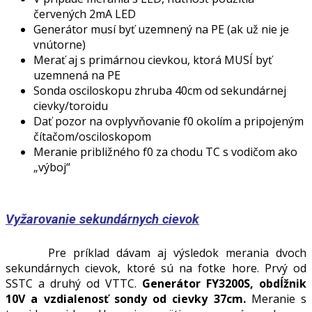
červených 2mA LED
Generátor musí byť uzemnený na PE (ak už nie je
vnútorne)
Merať aj s primárnou cievkou, ktorá MUSÍ byť
uzemnená na PE
Sonda osciloskopu zhruba 40cm od sekundárnej
cievky/toroidu
Dať pozor na ovplyvňovanie f0 okolím a pripojeným
čítačom/osciloskopom
Meranie približného f0 za chodu TC s vodičom ako
„výboj“
Vyžarovanie sekundárnych cievok
Pre príklad dávam aj výsledok merania dvoch
sekundárnych cievok, ktoré sú na fotke hore. Prvý od
SSTC a druhý od VTTC.
Generátor FY3200S, obdĺžnik
10V a vzdialenosť sondy od cievky 37cm.
Meranie s