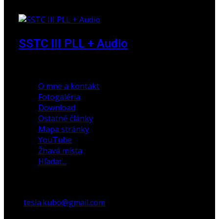
23. marec 2010
SSTC III PLL + Audio
30. december 2019
O mne a kontakt
Fotogaléria
Download
Ostatné články
Mapa stránky
YouTube
Žhavá místa
Hľadať...
tesla.kubo@gmail.com