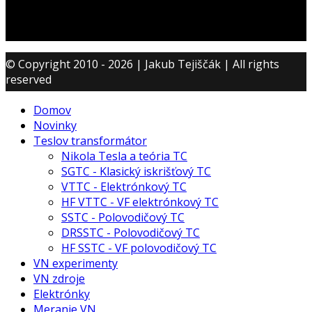
© Copyright 2010 - 2026 | Jakub Tejiščák | All rights
reserved
Domov
Novinky
Teslov transformátor
Nikola Tesla a teória TC
SGTC - Klasický iskrišťový TC
VTTC - Elektrónkový TC
HF VTTC - VF elektrónkový TC
SSTC - Polovodičový TC
DRSSTC - Polovodičový TC
HF SSTC - VF polovodičový TC
VN experimenty
VN zdroje
Elektrónky
Meranie VN