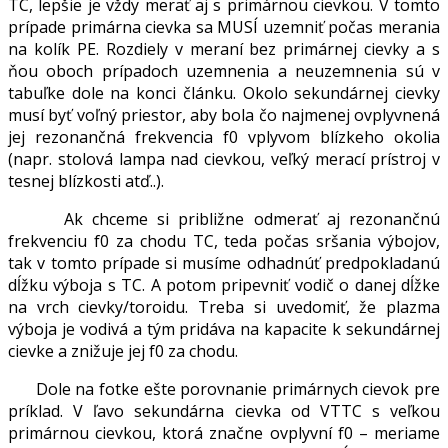
TC, lepšie je vždy merať aj s primárnou cievkou. V tomto
prípade primárna cievka sa MUSÍ uzemniť počas merania
na kolík PE. Rozdiely v meraní bez primárnej cievky a s
ňou oboch prípadoch uzemnenia a neuzemnenia sú v
tabuľke dole na konci článku. Okolo sekundárnej cievky
musí byť voľný priestor, aby bola čo najmenej ovplyvnená
jej rezonančná frekvencia f0 vplyvom blízkeho okolia
(napr. stolová lampa nad cievkou, veľký merací prístroj v
tesnej blízkosti atď..).
Ak chceme si približne odmerať aj rezonančnú
frekvenciu f0 za chodu TC, teda počas sršania výbojov,
tak v tomto prípade si musíme odhadnúť predpokladanú
dĺžku výboja s TC. A potom pripevniť vodič o danej dĺžke
na vrch cievky/toroidu. Treba si uvedomiť, že plazma
výboja je vodivá a tým pridáva na kapacite k sekundárnej
cievke a znižuje jej f0 za chodu.
Dole na fotke ešte porovnanie primárnych cievok pre
príklad. V ľavo sekundárna cievka od VTTC s veľkou
primárnou cievkou, ktorá značne ovplyvní f0 – meriame