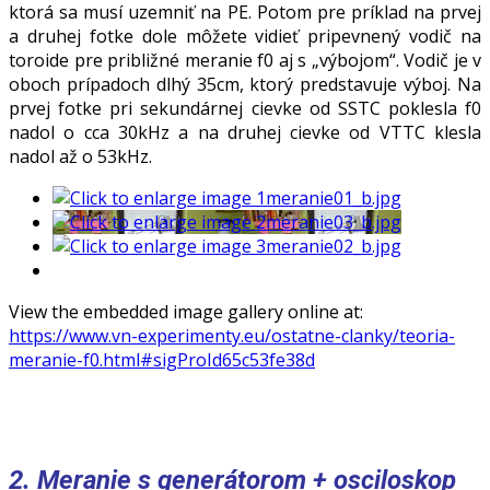
ktorá sa musí uzemniť na PE. Potom pre príklad na prvej
a druhej fotke dole môžete vidieť pripevnený vodič na
toroide pre približné meranie f0 aj s „výbojom“. Vodič je v
oboch prípadoch dlhý 35cm, ktorý predstavuje výboj. Na
prvej fotke pri sekundárnej cievke od SSTC poklesla f0
nadol o cca 30kHz a na druhej cievke od VTTC klesla
nadol až o 53kHz.
View the embedded image gallery online at:
https://www.vn-experimenty.eu/ostatne-clanky/teoria-
meranie-f0.html#sigProId65c53fe38d
2. Meranie s generátorom + osciloskop