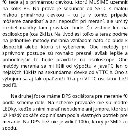
f0 teda aj s primárnou cievkou, ktorú MUSÍME uzemniť
na kolík PE. Na pravo je sekundár od SSTC s malou
nízkou primárnou cievkou – tu ju v tomto prípade
môžeme zanedbať a ani nepoužiť pri meraní, ale určitý
rozdiel maličký tam pravdaže bude. Čo zistíme len na
osciloskope (cca 2kHz). Na úvod asi toľko a teraz poďme
na jednotlivé metódy merania vzhľadom nato čo bude k
dispozícií alebo ktorú si vyberieme. Obe metódy pri
správnom postupe sú rovnako presné, avšak lepšie a
pohodlnejšie to bude pravdaže na osciloskope. Obe
metódy merania sa mi líšili od výpočtu v JavaTC len o
nejakých 10kHz na sekundárnej cievke od VTTC X. Ono s
výbojom sa aj tak opäť zníži f0 a pri VTTC oscilátor beží
pod f0.
Na druhej fotke máme DPS oscilátora pre meranie f0
podľa schémy dole. Na schéme pravdaže nie sú modré
LEDky, keďže s nimi merať nebudeme ani jumpre, ktoré si
už každý dokáže doplniť sám podľa vlastných potrieb pre
meranie. Na DPS tiež nie je vidieť 100n, ktorý je SMD zo
spodu.