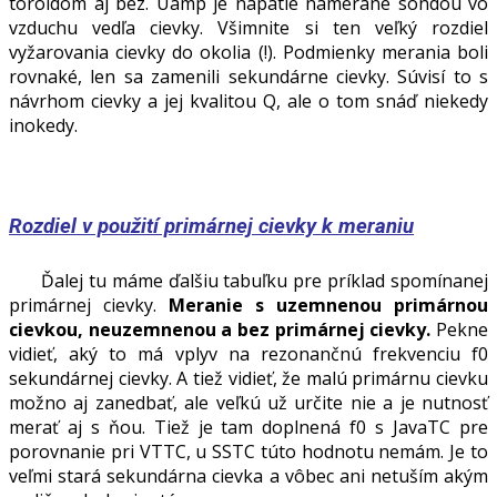
toroidom aj bez. Uamp je napätie namerané sondou vo
vzduchu vedľa cievky. Všimnite si ten veľký rozdiel
vyžarovania cievky do okolia (!). Podmienky merania boli
rovnaké, len sa zamenili sekundárne cievky. Súvisí to s
návrhom cievky a jej kvalitou Q, ale o tom snáď niekedy
inokedy.
Rozdiel v použití primárnej cievky k meraniu
Ďalej tu máme ďalšiu tabuľku pre príklad spomínanej
primárnej cievky.
Meranie s uzemnenou primárnou
cievkou, neuzemnenou a bez primárnej cievky.
Pekne
vidieť, aký to má vplyv na rezonančnú frekvenciu f0
sekundárnej cievky. A tiež vidieť, že malú primárnu cievku
možno aj zanedbať, ale veľkú už určite nie a je nutnosť
merať aj s ňou. Tiež je tam doplnená f0 s JavaTC pre
porovnanie pri VTTC, u SSTC túto hodnotu nemám. Je to
veľmi stará sekundárna cievka a vôbec ani netuším akým