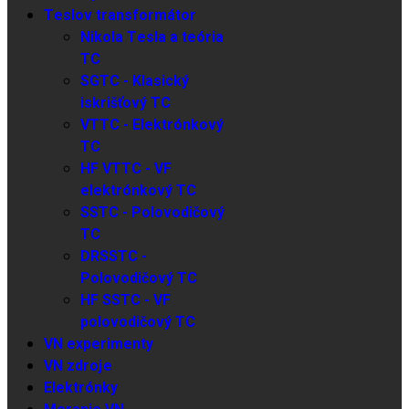
Teslov transformátor
Nikola Tesla a teória
TC
SGTC - Klasický
iskrišťový TC
VTTC - Elektrónkový
TC
HF VTTC - VF
elektrónkový TC
SSTC - Polovodičový
TC
DRSSTC -
Polovodičový TC
HF SSTC - VF
polovodičový TC
VN experimenty
VN zdroje
Elektrónky