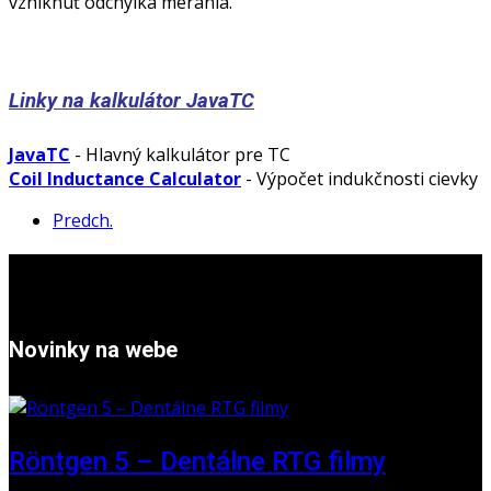
vzniknúť odchýlka merania.
Linky na kalkulátor JavaTC
JavaTC
- Hlavný kalkulátor pre TC
Coil Inductance Calculator
- Výpočet indukčnosti cievky
Predch.
Novinky na webe
Röntgen 5 – Dentálne RTG filmy