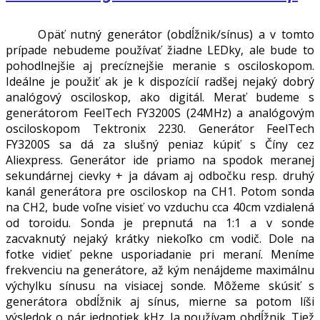
Opäť nutný generátor (obdĺžnik/sínus) a v tomto
prípade nebudeme používať žiadne LEDky, ale bude to
pohodlnejšie aj precíznejšie meranie s osciloskopom.
Ideálne je použiť ak je k dispozícií radšej nejaký dobrý
analógový osciloskop, ako digitál. Merať budeme s
generátorom FeelTech FY3200S (24MHz) a analógovým
osciloskopom Tektronix 2230. Generátor FeelTech
FY3200S sa dá za slušný peniaz kúpiť s Číny cez
Aliexpress. Generátor ide priamo na spodok meranej
sekundárnej cievky + ja dávam aj odbočku resp. druhý
kanál generátora pre osciloskop na CH1. Potom sonda
na CH2, bude voľne visieť vo vzduchu cca 40cm vzdialená
od toroidu. Sonda je prepnutá na 1:1 a v sonde
zacvaknutý nejaký krátky niekoľko cm vodič. Dole na
fotke vidieť pekne usporiadanie pri meraní. Meníme
frekvenciu na generátore, až kým nenájdeme maximálnu
výchylku sínusu na visiacej sonde. Môžeme skúsiť s
generátora obdĺžnik aj sínus, mierne sa potom líši
výsledok o pár jednotiek kHz. Ja používam obdĺžnik. Tiež