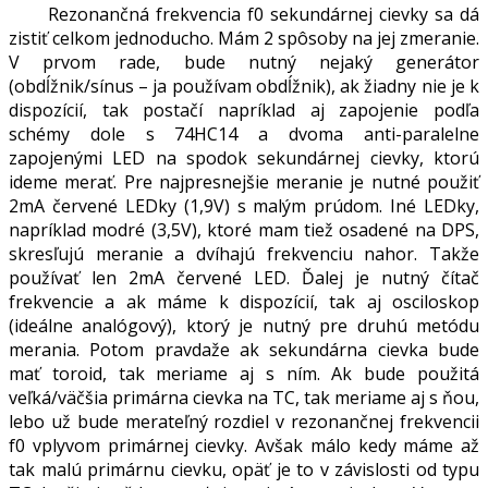
Rezonančná frekvencia f0 sekundárnej cievky sa dá
zistiť celkom jednoducho. Mám 2 spôsoby na jej zmeranie.
V prvom rade, bude nutný nejaký generátor
(obdĺžnik/sínus – ja používam obdĺžnik), ak žiadny nie je k
dispozícií, tak postačí napríklad aj zapojenie podľa
schémy dole s 74HC14 a dvoma anti-paralelne
zapojenými LED na spodok sekundárnej cievky, ktorú
ideme merať. Pre najpresnejšie meranie je nutné použiť
2mA červené LEDky (1,9V) s malým prúdom. Iné LEDky,
napríklad modré (3,5V), ktoré mam tiež osadené na DPS,
skresľujú meranie a dvíhajú frekvenciu nahor. Takže
používať len 2mA červené LED. Ďalej je nutný čítač
frekvencie a ak máme k dispozícií, tak aj osciloskop
(ideálne analógový), ktorý je nutný pre druhú metódu
merania. Potom pravdaže ak sekundárna cievka bude
mať toroid, tak meriame aj s ním. Ak bude použitá
veľká/väčšia primárna cievka na TC, tak meriame aj s ňou,
lebo už bude merateľný rozdiel v rezonančnej frekvencii
f0 vplyvom primárnej cievky. Avšak málo kedy máme až
tak malú primárnu cievku, opäť je to v závislosti od typu