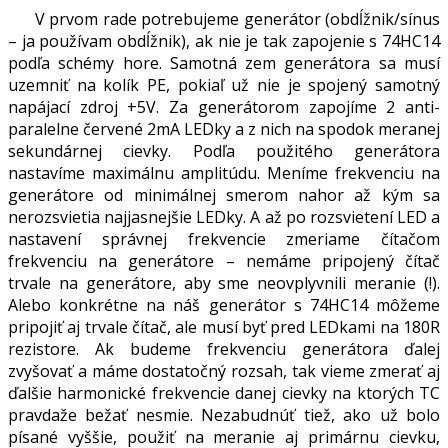
V prvom rade potrebujeme generátor (obdĺžnik/sínus
– ja používam obdĺžnik), ak nie je tak zapojenie s 74HC14
podľa schémy hore. Samotná zem generátora sa musí
uzemniť na kolík PE, pokiaľ už nie je spojený samotný
napájací zdroj +5V. Za generátorom zapojíme 2 anti-
paralelne červené 2mA LEDky a z nich na spodok meranej
sekundárnej cievky. Podľa použitého generátora
nastavíme maximálnu amplitúdu. Meníme frekvenciu na
generátore od minimálnej smerom nahor až kým sa
nerozsvietia najjasnejšie LEDky. A až po rozsvietení LED a
nastavení správnej frekvencie zmeriame čítačom
frekvenciu na generátore – nemáme pripojený čítač
trvale na generátore, aby sme neovplyvnili meranie (!).
Alebo konkrétne na náš generátor s 74HC14 môžeme
pripojiť aj trvale čítač, ale musí byť pred LEDkami na 180R
rezistore. Ak budeme frekvenciu generátora ďalej
zvyšovať a máme dostatočný rozsah, tak vieme zmerať aj
ďalšie harmonické frekvencie danej cievky na ktorých TC
pravdaže bežať nesmie. Nezabudnúť tiež, ako už bolo
písané vyššie, použiť na meranie aj primárnu cievku,