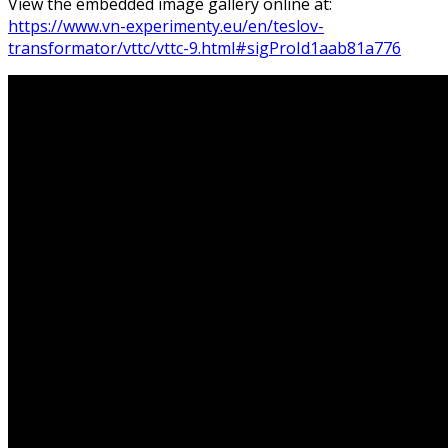
View the embedded image gallery online at:
https://www.vn-experimenty.eu/en/teslov-
transformator/vttc/vttc-9.html#sigProId1aab81a776