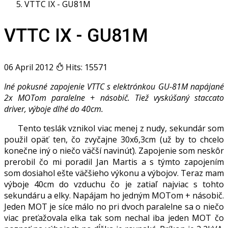
VTTC IX - GU81M
VTTC IX - GU81M
06 April 2012
Hits: 15571
Iné pokusné zapojenie VTTC s elektrónkou GU-81M napájané
2x MOTom paralelne + násobič. Tiež vyskúšaný staccato
driver, výboje dlhé do 40cm.
Tento teslák vznikol viac menej z nudy, sekundár som
použil opäť ten, čo zvyčajne 30x6,3cm (už by to chcelo
konečne iný o niečo väčší navinúť). Zapojenie som neskôr
prerobil čo mi poradil Jan Martis a s týmto zapojením
som dosiahol ešte väčšieho výkonu a výbojov. Teraz mam
výboje 40cm do vzduchu čo je zatiaľ najviac s tohto
sekundáru a elky. Napájam ho jedným MOTom + násobič.
Jeden MOT je síce málo no pri dvoch paralelne sa o niečo
viac preťažovala elka tak som nechal iba jeden MOT čo