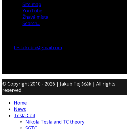
Site map
YouTube
Žhavá místa
Search...
tesla.kubo@gmail.com
© Copyright 2010 - 2026 | Jakub Tejiščák | All rights
reserved
Home
News
Tesla Coil
Nikola Tesla and TC theory
SGTC