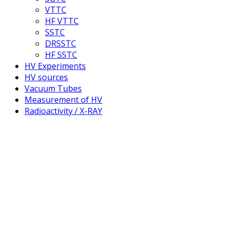
VTTC
HF VTTC
SSTC
DRSSTC
HF SSTC
HV Experiments
HV sources
Vacuum Tubes
Measurement of HV
Radioactivity / X-RAY