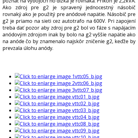
poznať na výbojoch no dĺžka je rovnaká. Príkon je 2,2kVA.
Ako zdroj pre g2 je spravený jednocestný násobič
rovnaký ako je použitý pre anódové napätie. Násobič pre
g2 je priamo na sieti cez autotrafo na 600V. Pri zapojení
treba dať pozor aby zdroj pre g2 bol vo fáze s napájacím
anódovým zdrojom inak by bolo na g2 vyššie napätie ako
na anóde čo by znamenalo najskôr zničenie g2, keďže by
prevzala úlohu anódy.