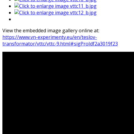
View the embedded image gallery online at:
https://www.vn-experimenty.eu/en/teslov-
transformator/vttc/vttc-9.html#sigProIdf2a3019f23