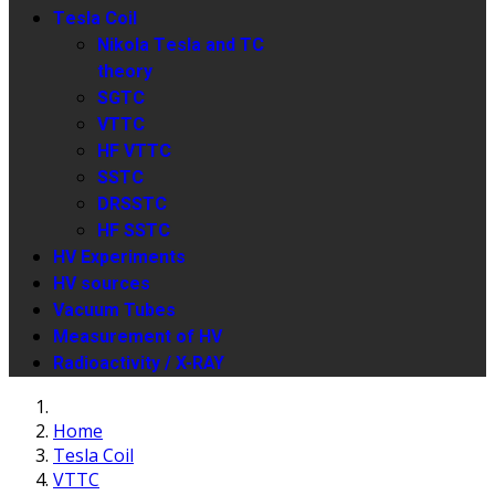
Tesla Coil
Nikola Tesla and TC
theory
SGTC
VTTC
HF VTTC
SSTC
DRSSTC
HF SSTC
HV Experiments
HV sources
Vacuum Tubes
Measurement of HV
Radioactivity / X-RAY
Home
Tesla Coil
VTTC