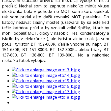
nastavení staccato driveru sa môžu aj výboje o niečo
predĺžiť. Nechal som to zapnute niekoľko minút vkuse
elektrónka bola v pohode no MOT som skoro upiekol,
tak som pridal ešte ďalší rovnaký MOT paralelne. Do
katódy nedávať žiadny mosfet (uzatváral by sa ešte keď
tečie katódou prúd a by vznikali veľké špičky, ktoré by
mohli odpáliť MOT, diódy v násobiči, rez. kondenzátory a
iskrilo by v elektrónke...), ale tyristor alebo triak. Ja som
použil tyristor BT 152-600R, ďalšie vhodné sú napr. BT
151-650R, BT 151-800R, BT 152-800R... alebo triaky BT
137-800, BT 138-800, BT 139-800... No a nakoniec
niekoľko fotiek výbojov.