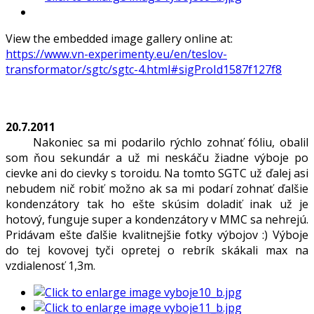
View the embedded image gallery online at:
https://www.vn-experimenty.eu/en/teslov-
transformator/sgtc/sgtc-4.html#sigProId1587f127f8
20.7.2011
Nakoniec sa mi podarilo rýchlo zohnať fóliu, obalil
som ňou sekundár a už mi neskáču žiadne výboje po
cievke ani do cievky s toroidu. Na tomto SGTC už ďalej asi
nebudem nič robiť možno ak sa mi podarí zohnať ďalšie
kondenzátory tak ho ešte skúsim doladiť inak už je
hotový, funguje super a kondenzátory v MMC sa nehrejú.
Pridávam ešte ďalšie kvalitnejšie fotky výbojov :) Výboje
do tej kovovej tyči opretej o rebrík skákali max na
vzdialenosť 1,3m.