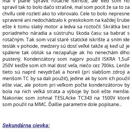
mal v pláne spraviť rotačné iskrište, ale keď som ho
spravil tak to bolo dačo strašné, mal som pocit že sa to za
chvíľu celé rozletí ako to vibrovalo. Cele to bolo nepresne
spravené ani nedochádzalo k preskokom na každej šrube
ešte k tomu slabý motor a ledva sa roztočil. Skrátka bez
poriadneho náradia a sústruhu škoda času sa babrať s
rotačným. Tak som vzal staré statické iskrište a sním ide
teslák v pohode, medzery sú dosť veľké takže aj keď už je
spálene tak oblúk sa nezapaľuje ak ho nenechám dlho
pustený. Kondenzátory som najprv použil ISKRA 1,5uF
250V keďže som ich mal dosť veľa, niečo cez 700ks. Lenže
tieto sú naprd nevydržali a horeli (pri slabšom zdroji a
menšom TC by sa dali použiť), jedine ak by som ich použil
ešte viac, ale potom pri veľkom počte kondenzátorov by
bola na nich veľká strata a výboje by boli ešte menšie.
Nakoniec som zohnal TESLAcke TC343 na 1500V ktoré
som použil na MMC. Ďalšie parametre dole popísane...
Sekundárna cievka: