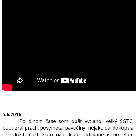
5.6.2016
Po dlhom čase som opäť vytiahol veľký SGTC,
poutieral prach, povymetal pavučiny, nejako dal dokopy a
cele zložil s časti, ktoré už boli porozkladane asi po celom