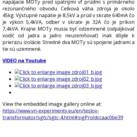
napájacie MOTy pred spätnými vf prúdmi s primárneho
rezonančného obvodu. Celková váha zdroja je okolo
45kg. Výstupné napätie je 8,5kV a prúd v skrate 640mA čo
je výkon 5,4kVA, odber v skrate je 32A čo je príkon
7,4kVA. Krajne MOTy musia byť odzemnené (odpájkovať
vodič od jadra a jadro neuzemňovať) inak dôjde k
prierazu izolácie. Stredné dva MOTy sú spojene jadrami a
tie sú uzemnené.
VIDEO na Youtube
View the embedded image gallery online at:
https://www.vn-experimenty.eu/en/teslov-
transformator/sgtc/sgtc-4.html#sigProIdccaac0be39