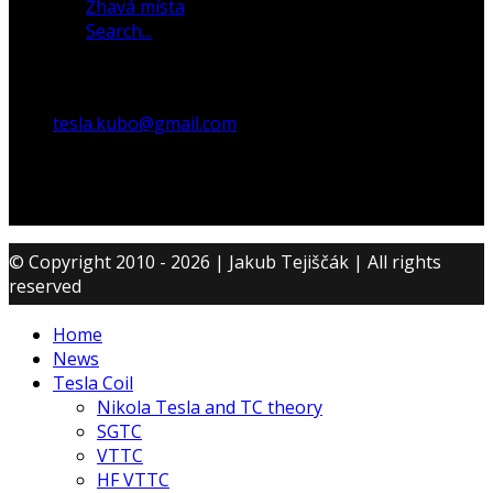
Žhavá místa
Search...
tesla.kubo@gmail.com
© Copyright 2010 - 2026 | Jakub Tejiščák | All rights
reserved
Home
News
Tesla Coil
Nikola Tesla and TC theory
SGTC
VTTC
HF VTTC