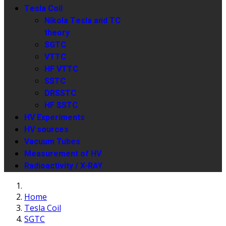
Tesla Coil
Nikola Tesla and TC
theory
SGTC
VTTC
HF VTTC
SSTC
DRSSTC
HF SSTC
HV Experiments
HV sources
Vacuum Tubes
Measurement of HV
Radioactivity / X-RAY
Home
Tesla Coil
SGTC