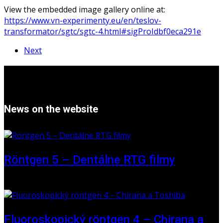
View the embedded image gallery online at:
https://www.vn-experimenty.eu/en/teslov-
transformator/sgtc/sgtc-4.html#sigProIdbf0eca291e
Next
News on the website
Röntgen 5 – Dentálne RTG filmy
16 May 2026
Fluoroskopický röntgen 4 – Chirana a