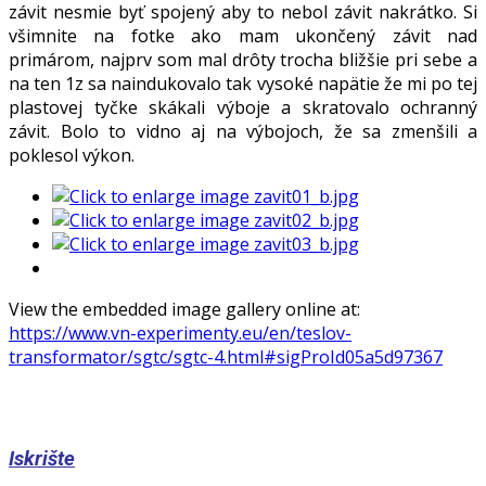
závit nesmie byť spojený aby to nebol závit nakrátko. Si
všimnite na fotke ako mam ukončený závit nad
primárom, najprv som mal drôty trocha bližšie pri sebe a
na ten 1z sa naindukovalo tak vysoké napätie že mi po tej
plastovej tyčke skákali výboje a skratovalo ochranný
závit. Bolo to vidno aj na výbojoch, že sa zmenšili a
poklesol výkon.
View the embedded image gallery online at:
https://www.vn-experimenty.eu/en/teslov-
transformator/sgtc/sgtc-4.html#sigProId05a5d97367
Iskrište