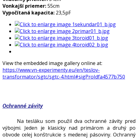
Vonkajší priemer:
55cm
Vypočítaná kapacita:
23,5pF
View the embedded image gallery online at:
https://www.vn-experimenty.eu/en/teslov-
transformator/sgtc/sgtc-4.html#sigProIdfa4577b750
Ochranné závity
Na tesláku som použil dva ochranné závity pred
výbojmi. Jeden je klasicky nad primárom a druhý po
obvode celej konštrukcie s medenej pásoviny. Ochranný