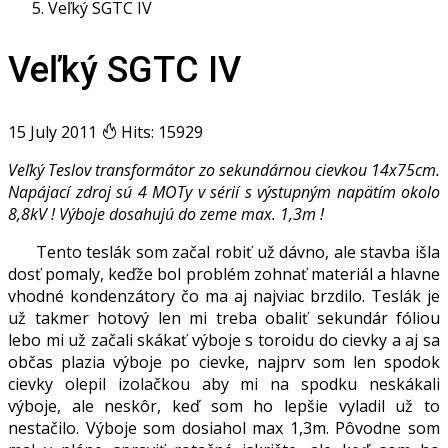
Veľký SGTC IV
Veľký SGTC IV
15 July 2011
Hits: 15929
Veľký Teslov transformátor zo sekundárnou cievkou 14x75cm.
Napájací zdroj sú 4 MOTy v sérií s výstupným napätím okolo
8,8kV ! Výboje dosahujú do zeme max. 1,3m !
Tento teslák som začal robiť už dávno, ale stavba išla
dosť pomaly, keďže bol problém zohnať materiál a hlavne
vhodné kondenzátory čo ma aj najviac brzdilo. Teslák je
už takmer hotový len mi treba obaliť sekundár fóliou
lebo mi už začali skákať výboje s toroidu do cievky a aj sa
občas plazia výboje po cievke, najprv som len spodok
cievky olepil izolačkou aby mi na spodku neskákali
výboje, ale neskôr, keď som ho lepšie vyladil už to
nestačilo. Výboje som dosiahol max 1,3m. Pôvodne som