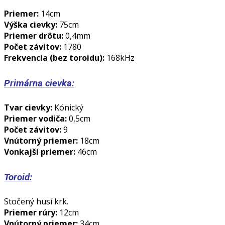
Priemer:
14cm
Výška cievky:
75cm
Priemer drôtu:
0,4mm
Počet závitov:
1780
Frekvencia (bez toroidu):
168kHz
Primárna cievka:
Tvar cievky:
Kónický
Priemer vodiča:
0,5cm
Počet závitov:
9
Vnútorný priemer:
18cm
Vonkajší priemer:
46cm
Toroid:
Stočený husí krk.
Priemer rúry:
12cm
Vnútorný priemer:
34cm