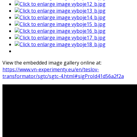
View the embedded image gallery online at:
https://www.vn-experimenty.eu/en/teslov-
transformator/sgtc/sgtc-4.html#sigProId41d56a2f2a