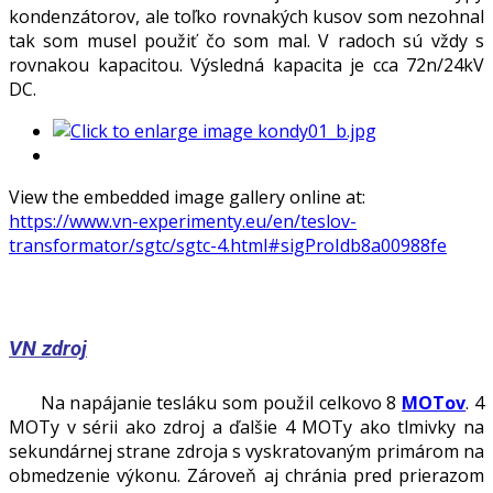
kondenzátorov, ale toľko rovnakých kusov som nezohnal
tak som musel použiť čo som mal. V radoch sú vždy s
rovnakou kapacitou. Výsledná kapacita je cca 72n/24kV
DC.
View the embedded image gallery online at:
https://www.vn-experimenty.eu/en/teslov-
transformator/sgtc/sgtc-4.html#sigProIdb8a00988fe
VN zdroj
Na napájanie tesláku som použil celkovo 8
MOTov
. 4
MOTy v sérii ako zdroj a ďalšie 4 MOTy ako tlmivky na
sekundárnej strane zdroja s vyskratovaným primárom na
obmedzenie výkonu. Zároveň aj chránia pred prierazom