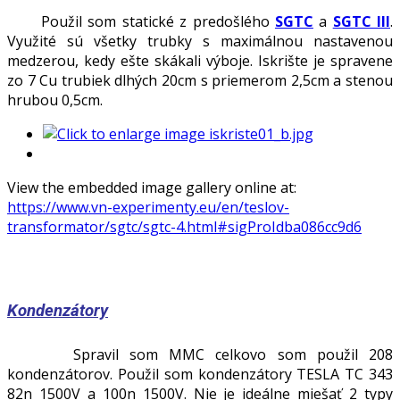
Použil som statické z predošlého
SGTC
a
SGTC III
.
Využité sú všetky trubky s maximálnou nastavenou
medzerou, kedy ešte skákali výboje. Iskrište je spravene
zo 7 Cu trubiek dlhých 20cm s priemerom 2,5cm a stenou
hrubou 0,5cm.
View the embedded image gallery online at:
https://www.vn-experimenty.eu/en/teslov-
transformator/sgtc/sgtc-4.html#sigProIdba086cc9d6
Kondenzátory
Spravil som MMC celkovo som použil 208
kondenzátorov. Použil som kondenzátory TESLA TC 343
82n 1500V a 100n 1500V. Nie je ideálne miešať 2 typy