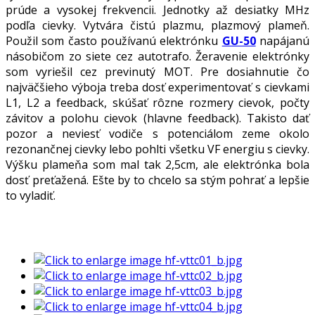
prúde a vysokej frekvencii. Jednotky až desiatky MHz
podľa cievky. Vytvára čistú plazmu, plazmový plameň.
Použil som často používanú elektrónku
GU-50
napájanú
násobičom zo siete cez autotrafo. Žeravenie elektrónky
som vyriešil cez previnutý MOT. Pre dosiahnutie čo
najväčšieho výboja treba dosť experimentovať s cievkami
L1, L2 a feedback, skúšať rôzne rozmery cievok, počty
závitov a polohu cievok (hlavne feedback). Takisto dať
pozor a neviesť vodiče s potenciálom zeme okolo
rezonančnej cievky lebo pohlti všetku VF energiu s cievky.
Výšku plameňa som mal tak 2,5cm, ale elektrónka bola
dosť preťažená. Ešte by to chcelo sa stým pohrať a lepšie
to vyladiť.