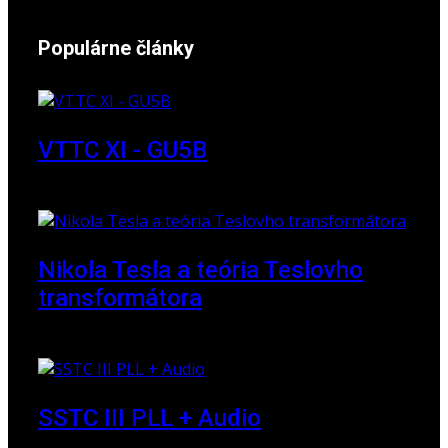
Populárne články
VTTC XI - GU5B
18. marec 2018
Nikola Tesla a teória Teslovho
transformátora
23. marec 2010
SSTC III PLL + Audio