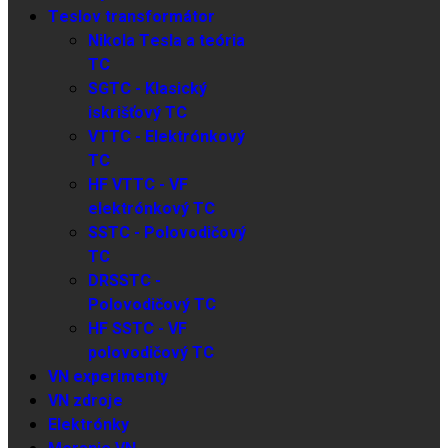
Teslov transformátor
Nikola Tesla a teória
TC
SGTC - Klasický
iskrišťový TC
VTTC - Elektrónkový
TC
HF VTTC - VF
elektrónkový TC
SSTC - Polovodičový
TC
DRSSTC -
Polovodičový TC
HF SSTC - VF
polovodičový TC
VN experimenty
VN zdroje
Elektrónky