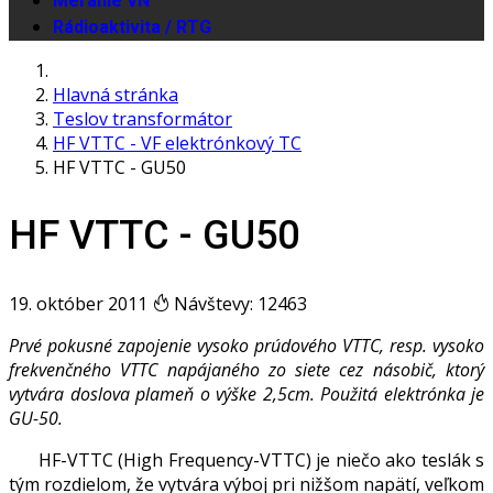
Meranie VN
Rádioaktivita / RTG
Hlavná stránka
Teslov transformátor
HF VTTC - VF elektrónkový TC
HF VTTC - GU50
HF VTTC - GU50
19. október 2011
Návštevy: 12463
Prvé pokusné zapojenie vysoko prúdového VTTC, resp. vysoko
frekvenčného VTTC napájaného zo siete cez násobič, ktorý
vytvára doslova plameň o výške 2,5cm. Použitá elektrónka je
GU-50.
HF-VTTC (High Frequency-VTTC) je niečo ako teslák s
tým rozdielom, že vytvára výboj pri nižšom napätí, veľkom