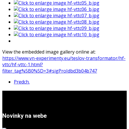
View the embedded image gallery online at:
https://www.vn-experimenty.eu/teslov-transformator/hf-
vttc/hf-vttc-1.html?
filter_tag%5B0%5D=3#sigProIdbd3b04b747
Predch.
Novinky na webe