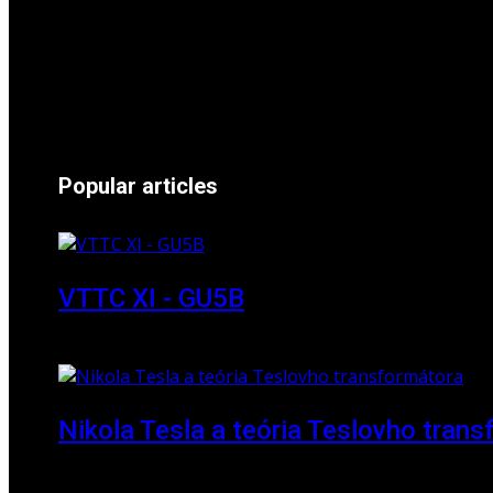
24 November 2024
Popular articles
VTTC XI - GU5B
18 March 2018
Nikola Tesla a teória Teslovho tran
23 March 2010