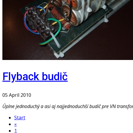
Flyback budič
05 April 2010
Úplne jednoduchý a asi aj najjednoduchší budič pre VN transfo
Start
«
1