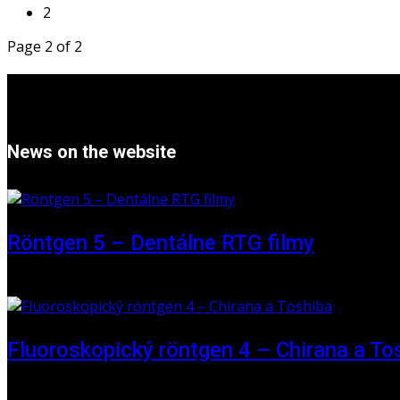
2
Page 2 of 2
News on the website
Röntgen 5 – Dentálne RTG filmy
16 May 2026
Fluoroskopický röntgen 4 – Chirana a To
01 June 2025