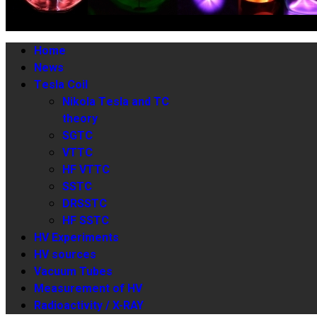
Home
News
Tesla Coil
Nikola Tesla and TC
theory
SGTC
VTTC
HF VTTC
SSTC
DRSSTC
HF SSTC
HV Experiments
HV sources
Vacuum Tubes
Measurement of HV
Radioactivity / X-RAY