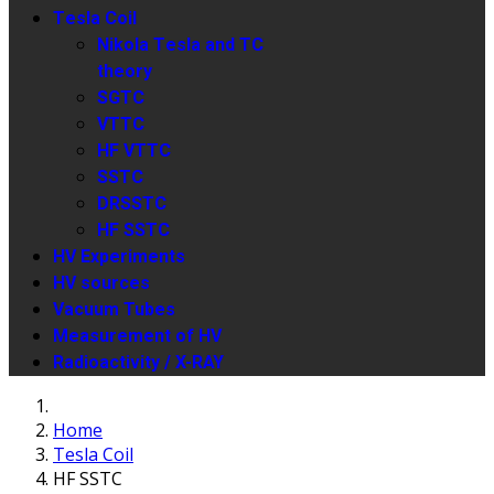
Tesla Coil
Nikola Tesla and TC
theory
SGTC
VTTC
HF VTTC
SSTC
DRSSTC
HF SSTC
HV Experiments
HV sources
Vacuum Tubes
Measurement of HV
Radioactivity / X-RAY
Home
Tesla Coil
HF SSTC