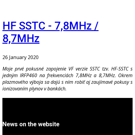
HF SSTC - 7,8MHz /
8,7MHz
26 January 2020
Moje prvé pokusné zapojenie VF verzie SSTC tzv. HF-SSTC s
jedným IRFP460 na frekvenciách 7,8MHz a 8,7MHz. Okrem
plazmového výboja sa dajú s ním robiť aj zaujímavé pokusy s
ionizovaním plynov v bankách.
News on the website